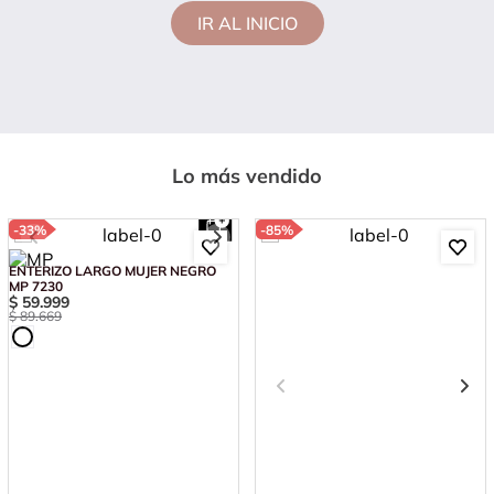
IR AL INICIO
Lo más vendido
-
33%
-
85%
ENTERIZO LARGO MUJER NEGRO
MP 7230
$
59
.
999
$
89
.
669