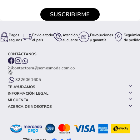
SUSCRIBIRME
Pagos
Envio a todo
Atención
Devoluciones
Seguimie
seguros
el país
al cliente
y garantía
de pedid
CONTÁCTANOS
contactosm@somosmoda.com.co
3226061605
TE AYUDAMOS
INFORMACIÓN LEGAL
MI CUENTA
ACERCA DE NOSOTROS