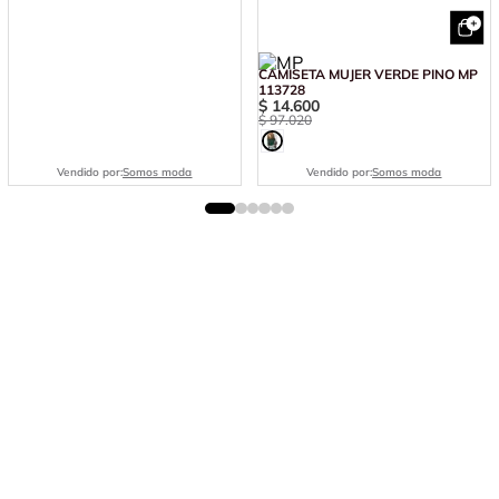
CAMISETA MUJER VERDE PINO MP
113728
$
14
.
600
$
97
.
020
Vendido por:
Somos moda
Vendido por:
Somos moda