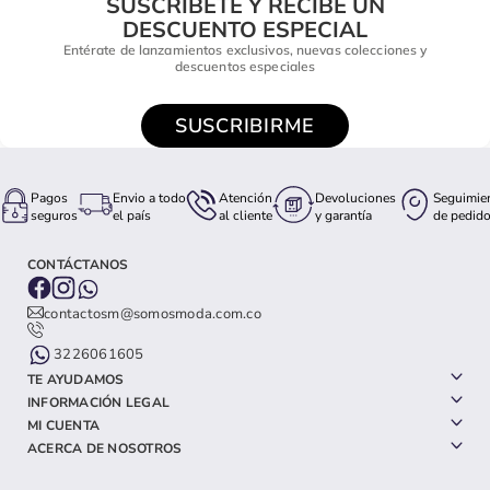
SUSCRÍBETE Y RECIBE UN
DESCUENTO ESPECIAL
Entérate de lanzamientos exclusivos, nuevas colecciones y
descuentos especiales
SUSCRIBIRME
Pagos
Envio a todo
Atención
Devoluciones
Seguimie
seguros
el país
al cliente
y garantía
de pedid
CONTÁCTANOS
contactosm@somosmoda.com.co
3226061605
TE AYUDAMOS
INFORMACIÓN LEGAL
MI CUENTA
ACERCA DE NOSOTROS