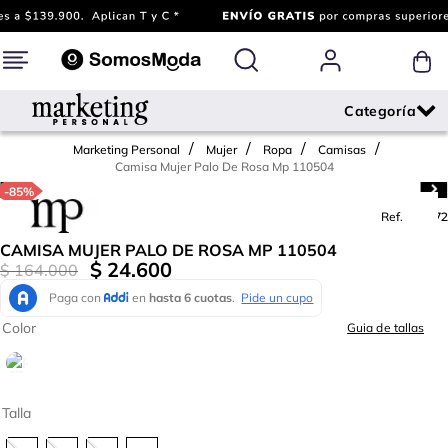
Marketing Personal
Mujer
Ropa
Camisas
Camisa Mujer Palo De Rosa Mp 110504
-
85%
Ref.
774072
CAMISA MUJER PALO DE ROSA MP 110504
$
24
.
600
$
164
.
000
Color
Guia de tallas
Talla