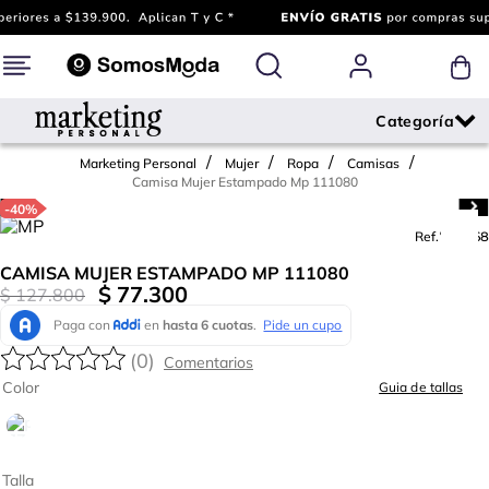
Marketing Personal
Mujer
Ropa
Camisas
Camisa Mujer Estampado Mp 111080
-
40%
Ref.
776468
CAMISA MUJER ESTAMPADO MP 111080
$
77
.
300
$
127
.
800
(
0
)
Color
Guia de tallas
Talla