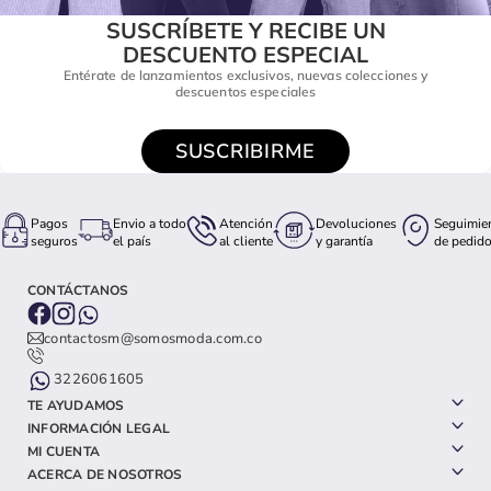
SUSCRÍBETE Y RECIBE UN
DESCUENTO ESPECIAL
Entérate de lanzamientos exclusivos, nuevas colecciones y
descuentos especiales
SUSCRIBIRME
Pagos
Envio a todo
Atención
Devoluciones
Seguimie
seguros
el país
al cliente
y garantía
de pedid
CONTÁCTANOS
contactosm@somosmoda.com.co
3226061605
TE AYUDAMOS
INFORMACIÓN LEGAL
MI CUENTA
ACERCA DE NOSOTROS