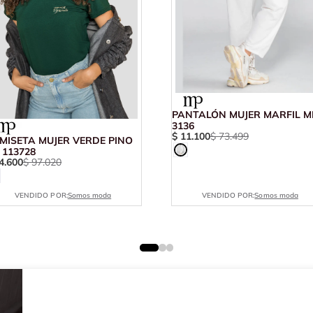
PANTALÓN MUJER MARFIL M
3136
$
11
.
100
$
73
.
499
MISETA MUJER VERDE PINO
 113728
4
.
600
$
97
.
020
VENDIDO POR:
Somos moda
VENDIDO POR:
Somos moda