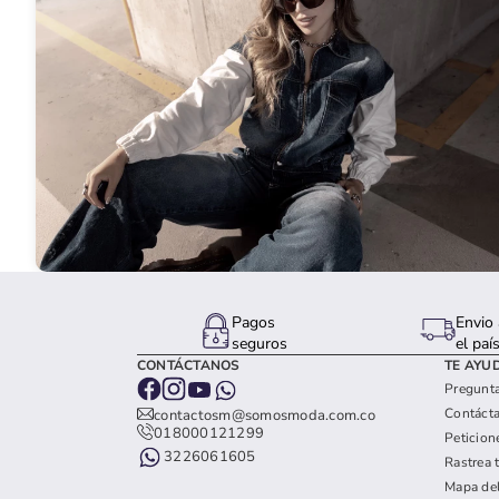
Pagos
Envio 
seguros
el paí
CONTÁCTANOS
TE AYU
Pregunta
Contáct
contactosm@somosmoda.com.co
018000121299
Peticion
3226061605
Rastrea 
Mapa del