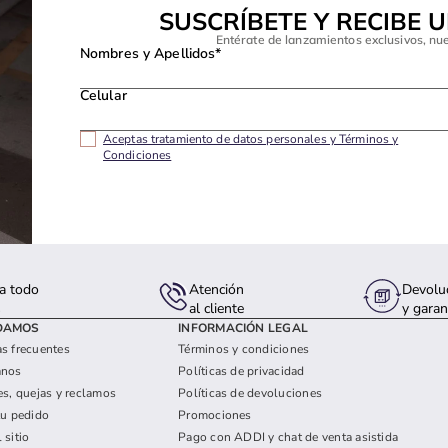
SUSCRÍBETE Y RECIBE 
Entérate de lanzamientos exclusivos, nu
Nombres y Apellidos*
Celular
Aceptas tratamiento de datos personales y Términos y
Condiciones
a todo
Atención
Devolu
s
al cliente
y garan
DAMOS
INFORMACIÓN LEGAL
s frecuentes
Términos y condiciones
anos
Políticas de privacidad
es, quejas y reclamos
Políticas de devoluciones
tu pedido
Promociones
 sitio
Pago con ADDI y chat de venta asistida