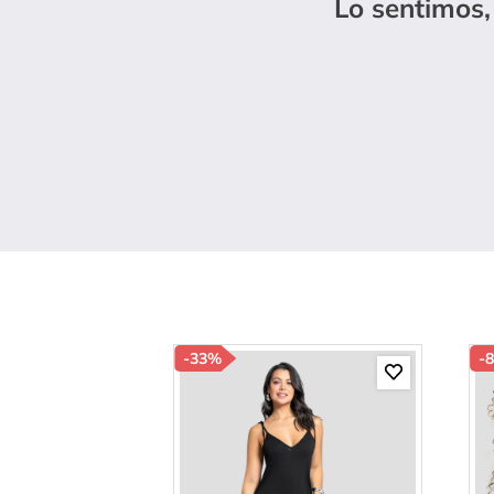
Lo sentimos,
10
.
b
-
33%
-