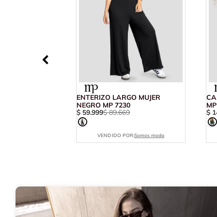
ENTERIZO LARGO MUJER
CA
NEGRO MP 7230
MP
$
59
.
999
$
89
.
669
$
1
VENDIDO POR:
Somos moda