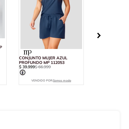
P
CONJUNTO MUJER AZUL
PROFUNDO MP 112053
$
39
.
999
$
66
.
999
VENDIDO POR:
Somos moda