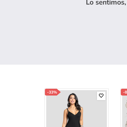
Lo sentimos,
10
.
c
-
33%
-