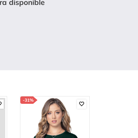
ra disponible
-
31%