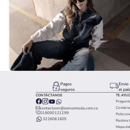
Pagos
Envio 
seguros
el paí
CONTÁCTANOS
TE AYU
Pregunta
Contáct
contactosm@somosmoda.com.co
018000121299
Peticion
3226061605
Rastrea 
Mapa del