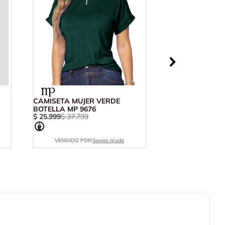
CAMISETA MUJER VERDE
BOTELLA MP 9676
$
25
.
999
$
37
.
799
VENDIDO POR:
Somos moda