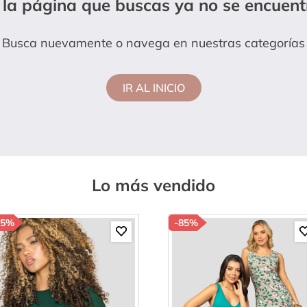
 la página que buscas ya no se encuent
amibuzo
Busca nuevamente o navega en nuestras categorías
IR AL INICIO
Lo más vendido
85%
-
85%