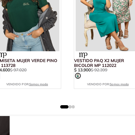
MISETA MUJER VERDE PINO
VESTIDO PAQ X2 MUJER
 113728
BICOLOR MP 112022
4
.
600
$
97
.
020
$
13
.
900
$
92
.
399
VENDIDO POR:
Somos moda
VENDIDO POR:
Somos moda