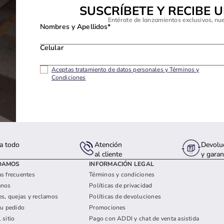
SUSCRÍBETE Y RECIBE 
Entérate de lanzamientos exclusivos, nu
Nombres y Apellidos*
Celular
Aceptas tratamiento de datos personales y Términos y
Condiciones
a todo
Atención
Devolu
s
al cliente
y garan
DAMOS
INFORMACIÓN LEGAL
s frecuentes
Términos y condiciones
anos
Políticas de privacidad
es, quejas y reclamos
Políticas de devoluciones
tu pedido
Promociones
 sitio
Pago con ADDI y chat de venta asistida