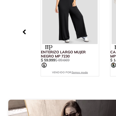
ENTERIZO LARGO MUJER
CA
NEGRO MP 7230
MP
$
59
.
999
$
89
.
669
$
1
VENDIDO POR:
Somos moda