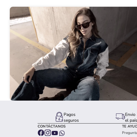
Pagos
Envio 
seguros
el paí
CONTÁCTANOS
TE AYU
Pregunta