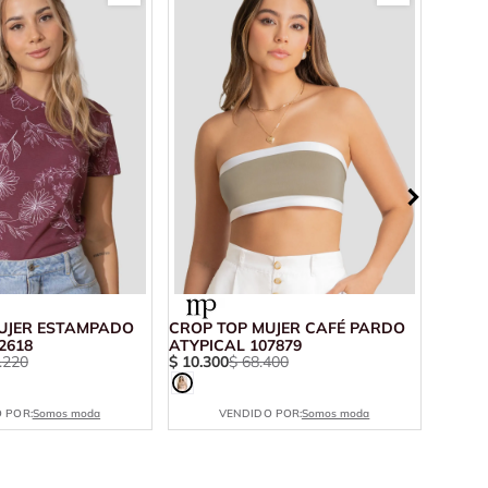
UJER ESTAMPADO
CROP TOP MUJER CAFÉ PARDO
CAMIS
2618
ATYPICAL 107879
ATYPI
.
220
$
10
.
300
$
68
.
400
$
18
.
5
 POR:
Somos moda
VENDIDO POR:
Somos moda