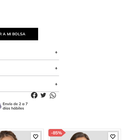
 A MI BOLSA
-
85%
-
85%