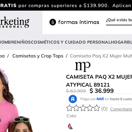
¿Qué estás
INOS MÁS BUSCADOS
ody
HOMBRE
NIÑOS
COSMÉTICOS Y CUIDADO PERSONAL
HOGAR
B
estidos
pa
Camisetas y Crop Tops
Camiseta Paq X2 Mujer Mult
lusas
nterizo
CAMISETA PAQ X2 MUJE
rasier
ATYPICAL 89121
$
36
.
999
$
62
.
999
estido
hort
(
0
)
amibuzo
Color
opa deportiva mujer