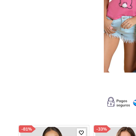
10
.
b
-
81%
-
33%