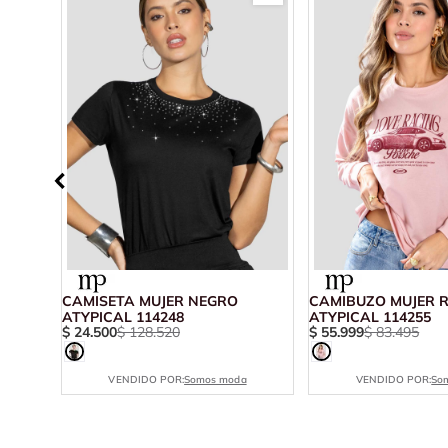
CAMISETA MUJER NEGRO
CAMIBUZO MUJER 
ATYPICAL 114248
ATYPICAL 114255
$
24
.
500
$
128
.
520
$
55
.
999
$
83
.
495
VENDIDO POR:
Somos moda
VENDIDO POR:
So