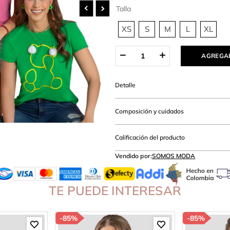
lanco
Talla
XS
S
M
L
XL
AGREGAR
Detalle
Composición y cuidados
Calificación del producto
Vendido por:
SOMOS MODA
TE PUEDE INTERESAR
-
85%
-
85%