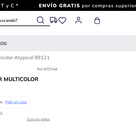
 buscando?
LOG
icolor Atypical 89121
Ref.
672748
R MULTICOLOR
Guia de tallas