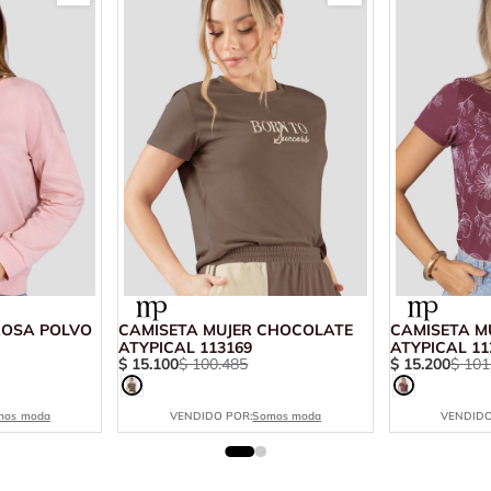
ROSA POLVO
CAMISETA MUJER CHOCOLATE
CAMISETA M
ATYPICAL 113169
ATYPICAL 11
$
15
.
100
$
100
.
485
$
15
.
200
$
101
mos moda
VENDIDO POR:
Somos moda
VENDIDO