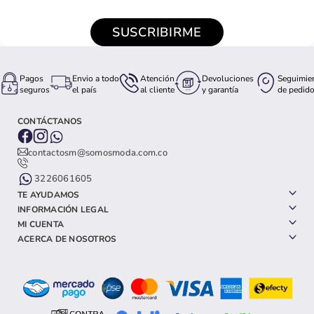
SUSCRIBIRME
Pagos
Envio a todo
Atención
Devoluciones
Seguimie
seguros
el país
al cliente
y garantía
de pedid
CONTÁCTANOS
contactosm@somosmoda.com.co
3226061605
TE AYUDAMOS
INFORMACIÓN LEGAL
MI CUENTA
ACERCA DE NOSOTROS