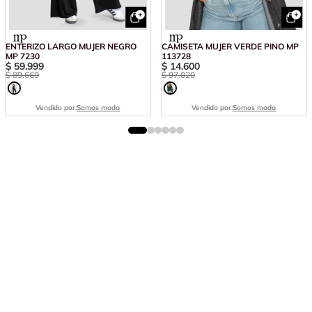
ENTERIZO LARGO MUJER NEGRO
CAMISETA MUJER VERDE PINO MP
MP 7230
113728
$
59
.
999
$
14
.
600
$
89
.
669
$
97
.
020
Vendido por:
Somos moda
Vendido por:
Somos moda