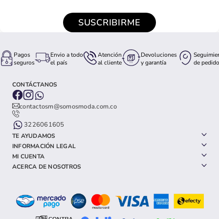
SUSCRIBIRME
Pagos
Envio a todo
Atención
Devoluciones
Seguimie
seguros
el país
al cliente
y garantía
de pedid
CONTÁCTANOS
contactosm@somosmoda.com.co
3226061605
TE AYUDAMOS
INFORMACIÓN LEGAL
MI CUENTA
ACERCA DE NOSOTROS