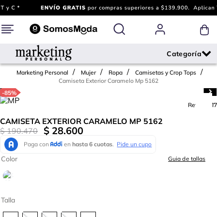
Marketing Personal
Mujer
Ropa
Camisetas y Crop Tops
Camiseta Exterior Caramelo Mp 5162
-
85%
Ref.
712717
CAMISETA EXTERIOR CARAMELO MP 5162
$
28
.
600
$
190
.
470
Color
Guia de tallas
Talla