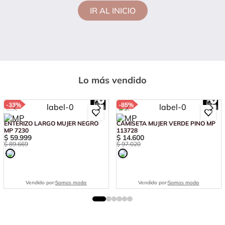
IR AL INICIO
Lo más vendido
-
33%
-
85%
ENTERIZO LARGO MUJER NEGRO
CAMISETA MUJER VERDE PINO MP
MP 7230
113728
$
59
.
999
$
14
.
600
$
89
.
669
$
97
.
020
Vendido por:
Somos moda
Vendido por:
Somos moda