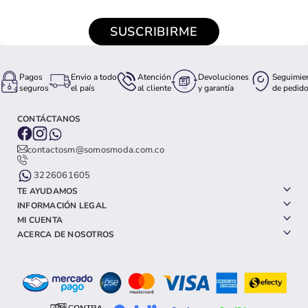
SUSCRIBIRME
Pagos
Envio a todo
Atención
Devoluciones
Seguimie
seguros
el país
al cliente
y garantía
de pedid
CONTÁCTANOS
contactosm@somosmoda.com.co
3226061605
TE AYUDAMOS
INFORMACIÓN LEGAL
MI CUENTA
ACERCA DE NOSOTROS