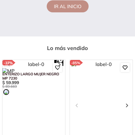
IR AL INICIO
Lo más vendido
-
33%
-
85%
ENTERIZO LARGO MUJER NEGRO
MP 7230
$
59
.
999
$
89
.
669