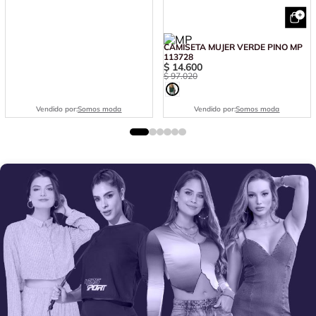
CAMISETA MUJER VERDE PINO MP
113728
$
14
.
600
$
97
.
020
Vendido por:
Somos moda
Vendido por:
Somos moda