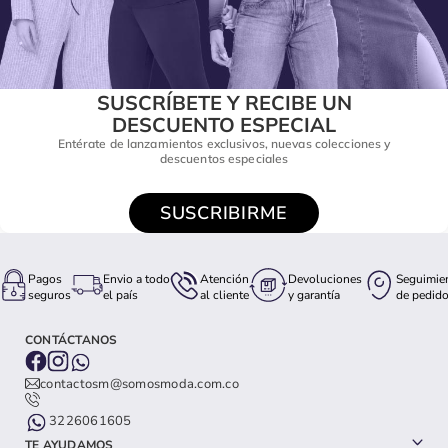
SUSCRÍBETE Y RECIBE UN
DESCUENTO ESPECIAL
Entérate de lanzamientos exclusivos, nuevas colecciones y
descuentos especiales
SUSCRIBIRME
Pagos
Envio a todo
Atención
Devoluciones
Seguimie
seguros
el país
al cliente
y garantía
de pedid
CONTÁCTANOS
contactosm@somosmoda.com.co
3226061605
TE AYUDAMOS