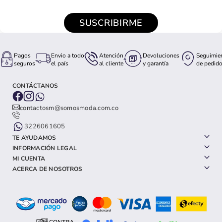
SUSCRIBIRME
Pagos
Envio a todo
Atención
Devoluciones
Seguimie
seguros
el país
al cliente
y garantía
de pedid
CONTÁCTANOS
contactosm@somosmoda.com.co
3226061605
TE AYUDAMOS
INFORMACIÓN LEGAL
MI CUENTA
ACERCA DE NOSOTROS