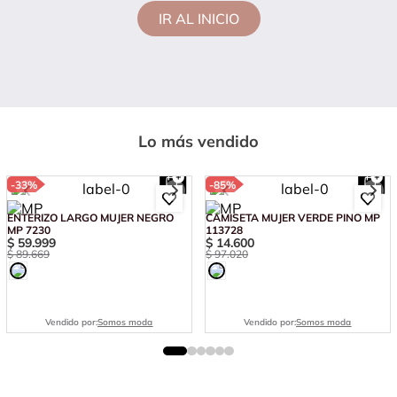
IR AL INICIO
Lo más vendido
-
33%
-
85%
ENTERIZO LARGO MUJER NEGRO
CAMISETA MUJER VERDE PINO MP
MP 7230
113728
$
59
.
999
$
14
.
600
$
89
.
669
$
97
.
020
Vendido por:
Somos moda
Vendido por:
Somos moda