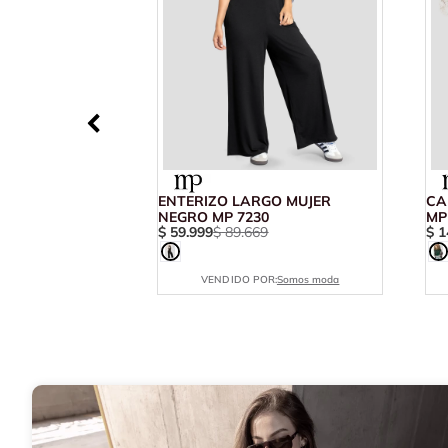
ENTERIZO LARGO MUJER
CA
NEGRO MP 7230
MP
$
59
.
999
$
89
.
669
$
1
VENDIDO POR:
Somos moda