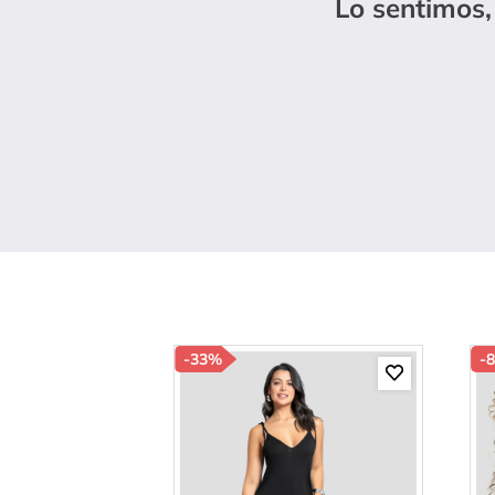
Lo sentimos,
10
.
c
-
33%
-