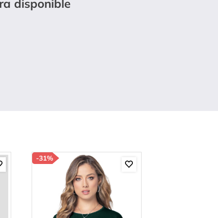
ra disponible
-
31%