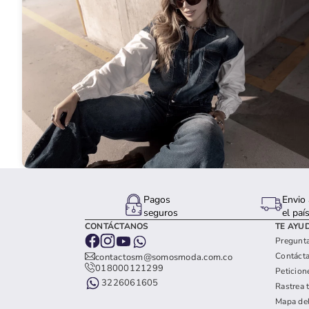
Pagos
Envio 
seguros
el paí
CONTÁCTANOS
TE AYU
Pregunta
Contáct
contactosm@somosmoda.com.co
018000121299
Peticion
3226061605
Rastrea 
Mapa del