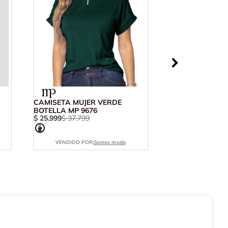
CAMISETA MUJER VERDE
BOTELLA MP 9676
$
25
.
999
$
37
.
799
VENDIDO POR:
Somos moda