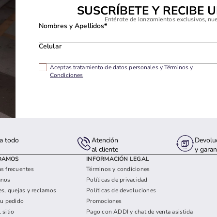
SUSCRÍBETE Y RECIBE 
Entérate de lanzamientos exclusivos, nu
Nombres y Apellidos*
Celular
Aceptas tratamiento de datos personales y Términos y
Condiciones
a todo
Atención
Devolu
s
al cliente
y garan
DAMOS
INFORMACIÓN LEGAL
s frecuentes
Términos y condiciones
anos
Políticas de privacidad
es, quejas y reclamos
Políticas de devoluciones
tu pedido
Promociones
 sitio
Pago con ADDI y chat de venta asistida