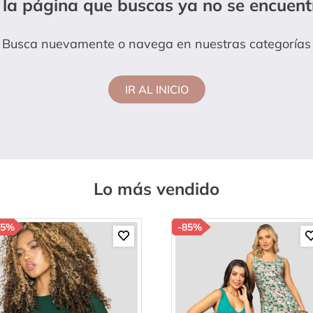
 la página que buscas ya no se encuent
amibuzo
Busca nuevamente o navega en nuestras categorías
IR AL INICIO
Lo más vendido
85%
-
85%