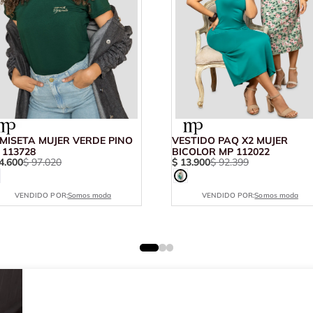
MISETA MUJER VERDE PINO
VESTIDO PAQ X2 MUJER
 113728
BICOLOR MP 112022
4
.
600
$
97
.
020
$
13
.
900
$
92
.
399
VENDIDO POR:
Somos moda
VENDIDO POR:
Somos moda