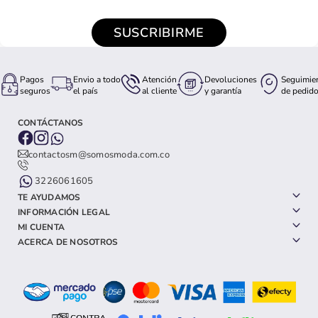
SUSCRIBIRME
Pagos
Envio a todo
Atención
Devoluciones
Seguimie
seguros
el país
al cliente
y garantía
de pedid
CONTÁCTANOS
contactosm@somosmoda.com.co
3226061605
TE AYUDAMOS
INFORMACIÓN LEGAL
MI CUENTA
ACERCA DE NOSOTROS