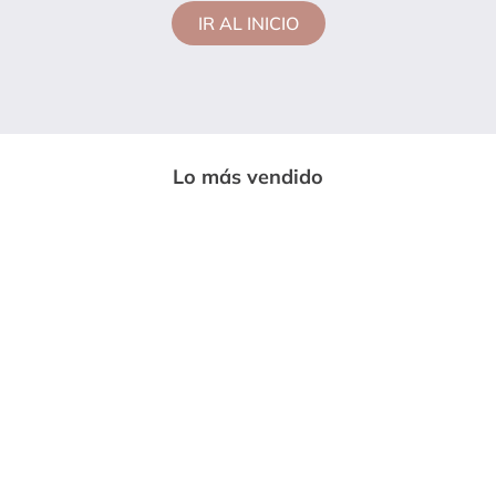
IR AL INICIO
Lo más vendido
-
33%
-
85%
ENTERIZO LARGO MUJER NEGRO
CAMISETA MUJER VERDE PINO MP
MP 7230
113728
$
59
.
999
$
14
.
600
$
89
.
669
$
97
.
020
Vendido por:
Somos moda
Vendido por:
Somos moda