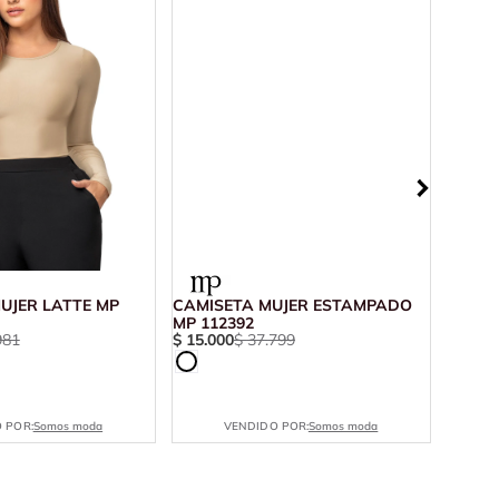
UJER LATTE MP
CAMISETA MUJER ESTAMPADO
CAMIS
MP 112392
PROFU
981
$
15
.
000
$
37
.
799
$
17
.
9
 POR:
Somos moda
VENDIDO POR:
Somos moda