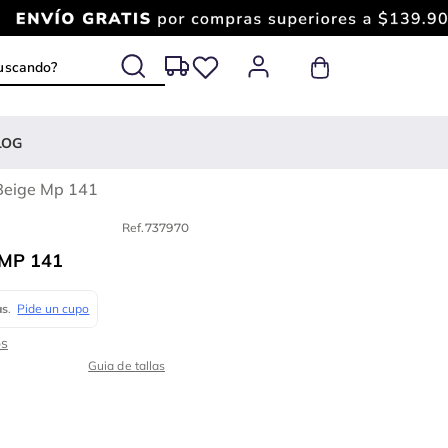
 buscando?
LOG
Beige Mp 141
Ref.
737970
MP 141
Guia de tallas