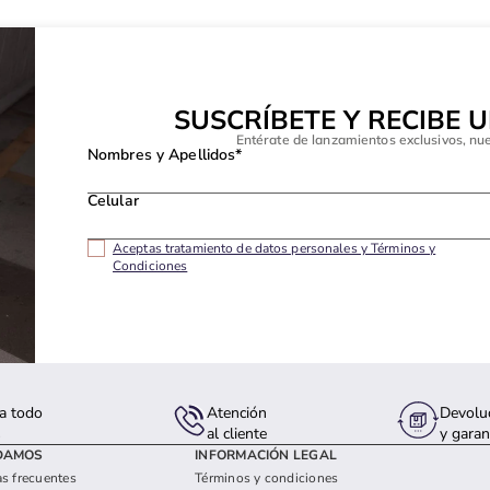
SUSCRÍBETE Y RECIBE 
Entérate de lanzamientos exclusivos, nu
Nombres y Apellidos*
Celular
Aceptas tratamiento de datos personales y Términos y
Condiciones
a todo
Atención
Devolu
s
al cliente
y garan
DAMOS
INFORMACIÓN LEGAL
s frecuentes
Términos y condiciones