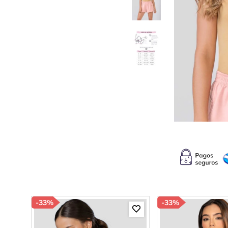
10
.
s
-
33%
-
33%