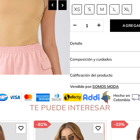
hort
XS
S
M
L
XL
AGREGAR
Detalle
Composición y cuidados
Calificación del producto
Vendido por:
SOMOS MODA
TE PUEDE INTERESAR
-
81%
-
33%