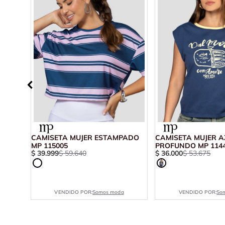
CAMISETA MUJER ESTAMPADO
CAMISETA MUJER A
MP 115005
PROFUNDO MP 114
$
39
.
999
$
59
.
640
$
36
.
000
$
53
.
675
VENDIDO POR:
Somos moda
VENDIDO POR:
So