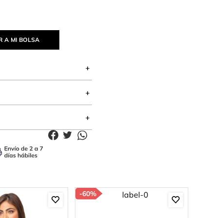
 A MI BOLSA
-
60%
-
85%