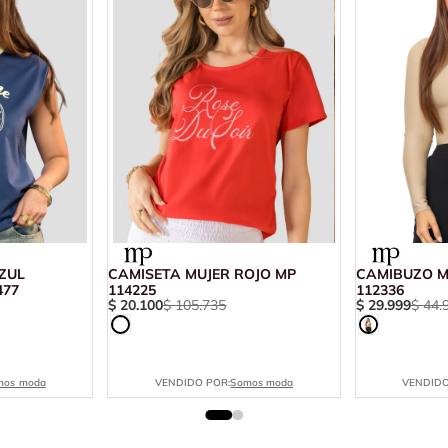
ZUL
CAMISETA MUJER ROJO MP
CAMIBUZO M
477
114225
112336
$
20
.
100
$
105
.
735
$
29
.
999
$
44
.
mos moda
VENDIDO POR:
Somos moda
VENDIDO