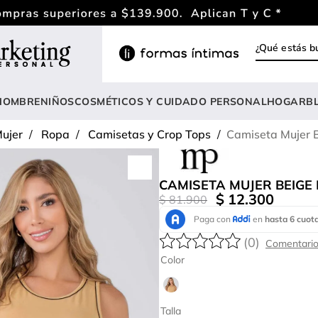
¿Qué estás
INOS MÁS BUSCADOS
ody
HOMBRE
NIÑOS
COSMÉTICOS Y CUIDADO PERSONAL
HOGAR
B
estidos
ujer
Ropa
Camisetas y Crop Tops
Camiseta Mujer 
rasier
nterizo
CAMISETA MUJER BEIGE 
lusas
$
12
.
300
$
81
.
900
estido
(
0
)
anties
Color
lusa
onjunto
Talla