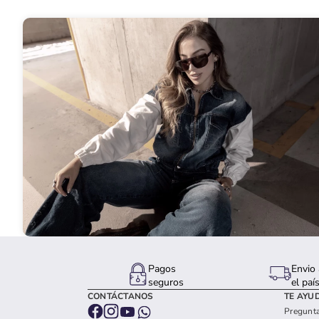
Pagos
Envio 
seguros
el paí
CONTÁCTANOS
TE AYU
Pregunta