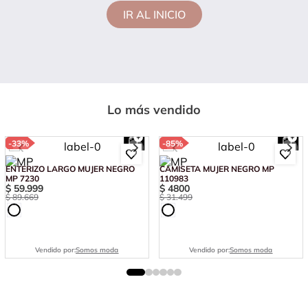
IR AL INICIO
Lo más vendido
-
33%
-
85%
ENTERIZO LARGO MUJER NEGRO
CAMISETA MUJER NEGRO MP
MP 7230
110983
$
59
.
999
$
4800
$
89
.
669
$
31
.
499
Vendido por:
Somos moda
Vendido por:
Somos moda