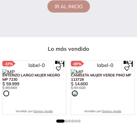
IR AL INICIO
Lo más vendido
-
33%
-
85%
ENTERIZO LARGO MUJER NEGRO
CAMISETA MUJER VERDE PINO MP
MP 7230
113728
$
59
.
999
$
14
.
600
$
89
.
669
$
97
.
020
Vendido por:
Somos moda
Vendido por:
Somos moda