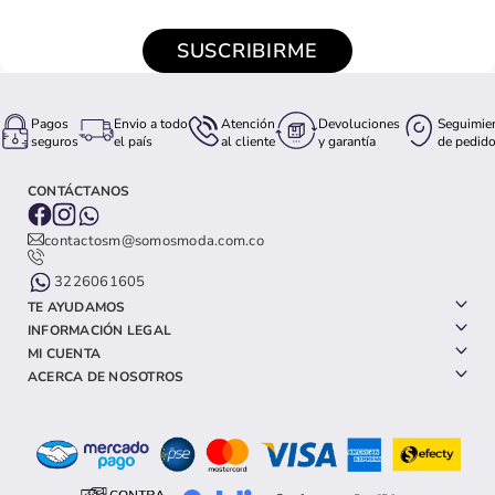
SUSCRIBIRME
Pagos
Envio a todo
Atención
Devoluciones
Seguimie
seguros
el país
al cliente
y garantía
de pedid
CONTÁCTANOS
contactosm@somosmoda.com.co
3226061605
TE AYUDAMOS
INFORMACIÓN LEGAL
MI CUENTA
ACERCA DE NOSOTROS