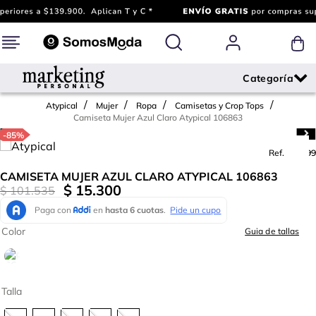
Atypical
Mujer
Ropa
Camisetas y Crop Tops
Camiseta Mujer Azul Claro Atypical 106863
-
85%
Ref.
765499
CAMISETA MUJER AZUL CLARO ATYPICAL 106863
$
15
.
300
$
101
.
535
Color
Guia de tallas
Talla