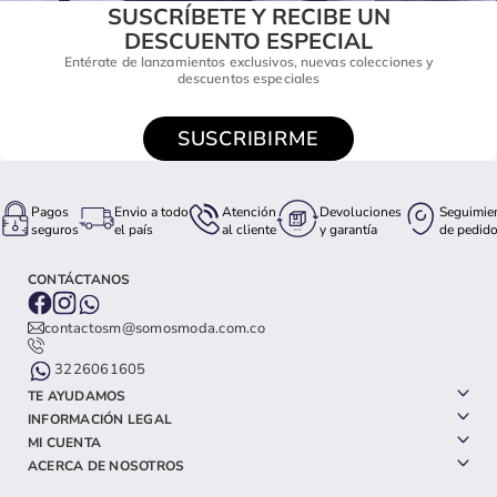
SUSCRÍBETE Y RECIBE UN
DESCUENTO ESPECIAL
Entérate de lanzamientos exclusivos, nuevas colecciones y
descuentos especiales
SUSCRIBIRME
Pagos
Envio a todo
Atención
Devoluciones
Seguimie
seguros
el país
al cliente
y garantía
de pedid
CONTÁCTANOS
contactosm@somosmoda.com.co
3226061605
TE AYUDAMOS
INFORMACIÓN LEGAL
MI CUENTA
ACERCA DE NOSOTROS