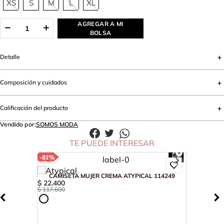
XS
S
M
L
XL
AGREGAR A MI
BOLSA
Detalle
Composición y cuidados
Calificación del producto
Vendido por:
SOMOS MODA
TE PUEDE INTERESAR
-
81%
CAMISETA MUJER CREMA ATYPICAL 114249
$
22
.
400
$
117
.
600