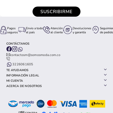
SUSCRIBIRME
Pagos
Envio a todo
Atención
Devoluciones
Seguimie
seguros
el país
al cliente
y garantía
de pedid
CONTÁCTANOS
contactosm@somosmoda.com.co
3226061605
TE AYUDAMOS
INFORMACIÓN LEGAL
MI CUENTA
ACERCA DE NOSOTROS