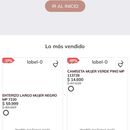
IR AL INICIO
Lo más vendido
-
33%
-
85%
ENTERIZO LARGO MUJER NEGRO
CAMISETA MUJER VERDE PINO MP
MP 7230
113728
$
59
.
999
$
14
.
600
$
89
.
669
$
97
.
020
Vendido por:
Somos moda
Vendido por:
Somos moda