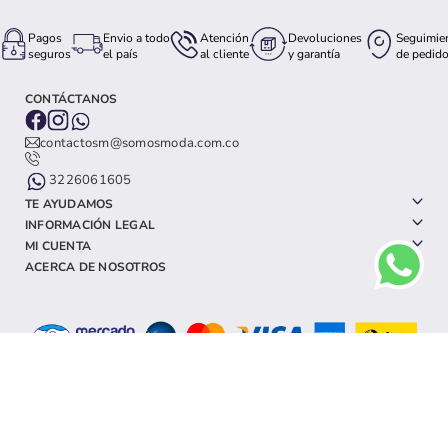
Pagos
Envio a todo
Atención
Devoluciones
Seguimie
seguros
el país
al cliente
y garantía
de pedid
CONTÁCTANOS
contactosm@somosmoda.com.co
3226061605
TE AYUDAMOS
INFORMACIÓN LEGAL
MI CUENTA
ACERCA DE NOSOTROS