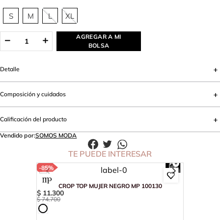
S
M
L
XL
AGREGAR A MI
BOLSA
Detalle
Composición y cuidados
Calificación del producto
Vendido por:
SOMOS MODA
TE PUEDE INTERESAR
-
85%
CROP TOP MUJER NEGRO MP 100130
$
11
.
300
$
74
.
700