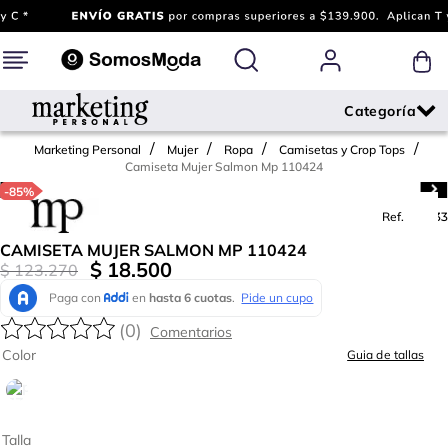
Marketing Personal
Mujer
Ropa
Camisetas y Crop Tops
Camiseta Mujer Salmon Mp 110424
-
85%
Ref.
773933
CAMISETA MUJER SALMON MP 110424
$
18
.
500
$
123
.
270
(
0
)
Color
Guia de tallas
Talla