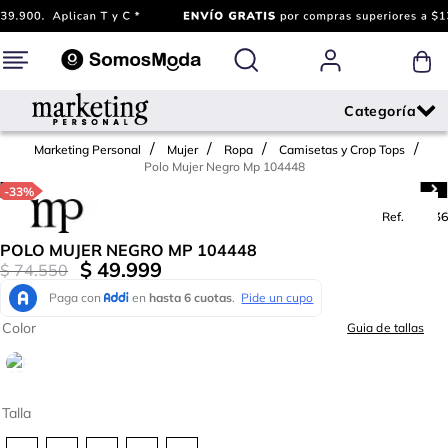
Marketing Personal
Mujer
Ropa
Camisetas y Crop Tops
Polo Mujer Negro Mp 104448
-
33%
Ref.
775736
POLO MUJER NEGRO MP 104448
$
49
.
999
$
74
.
550
Color
Guia de tallas
Talla