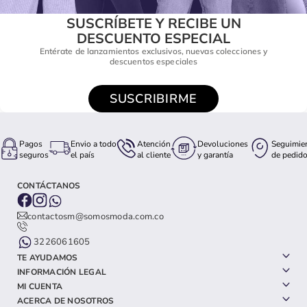
SUSCRÍBETE Y RECIBE UN
DESCUENTO ESPECIAL
Entérate de lanzamientos exclusivos, nuevas colecciones y
descuentos especiales
SUSCRIBIRME
Pagos
Envio a todo
Atención
Devoluciones
Seguimie
seguros
el país
al cliente
y garantía
de pedid
CONTÁCTANOS
contactosm@somosmoda.com.co
3226061605
TE AYUDAMOS
INFORMACIÓN LEGAL
MI CUENTA
ACERCA DE NOSOTROS