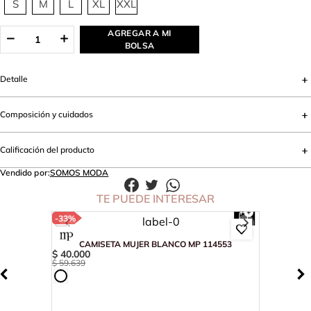
S
M
L
XL
XXL
AGREGAR A MI
BOLSA
Detalle
Composición y cuidados
Calificación del producto
Vendido por:
SOMOS MODA
TE PUEDE INTERESAR
-
33%
CAMISETA MUJER BLANCO MP 114553
$
40
.
000
$
59
.
639