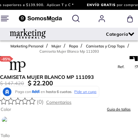
Marketing Personal
Mujer
Ropa
Camisetas y Crop Tops
Camiseta Mujer Blanco Mp 111093
-
85%
Ref.
776527
CAMISETA MUJER BLANCO MP 111093
$
22
.
200
$
147
.
420
(
0
)
Color
Guia de tallas
Talla