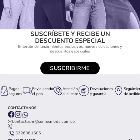
SUSCRÍBETE Y RECIBE UN
DESCUENTO ESPECIAL
Entérate de lanzamientos exclusivos, nuevas colecciones y
descuentos especiales
SUSCRIBIRME
Pagos
Envio a todo
Atención
Devoluciones
Seguimie
seguros
el país
al cliente
y garantía
de pedid
CONTÁCTANOS
contactosm@somosmoda.com.co
3226061605