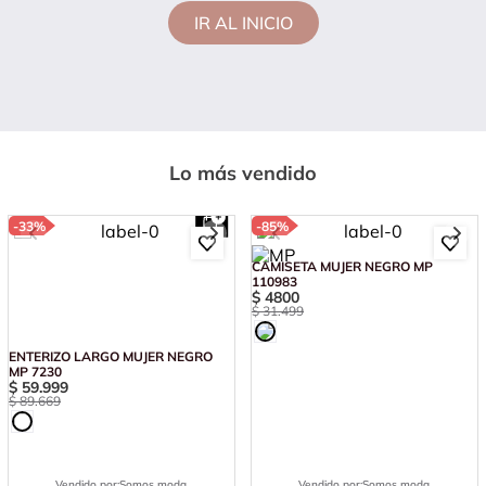
IR AL INICIO
Lo más vendido
-
33%
-
85%
ENTERIZO LARGO MUJER NEGRO
CAMISETA MUJER NEGRO MP
MP 7230
110983
$
59
.
999
$
4800
$
89
.
669
$
31
.
499
Vendido por:
Somos moda
Vendido por:
Somos moda