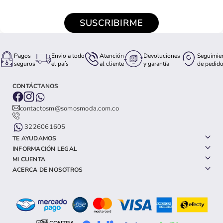
SUSCRIBIRME
Pagos
Envio a todo
Atención
Devoluciones
Seguimie
seguros
el país
al cliente
y garantía
de pedid
CONTÁCTANOS
contactosm@somosmoda.com.co
3226061605
TE AYUDAMOS
INFORMACIÓN LEGAL
MI CUENTA
ACERCA DE NOSOTROS