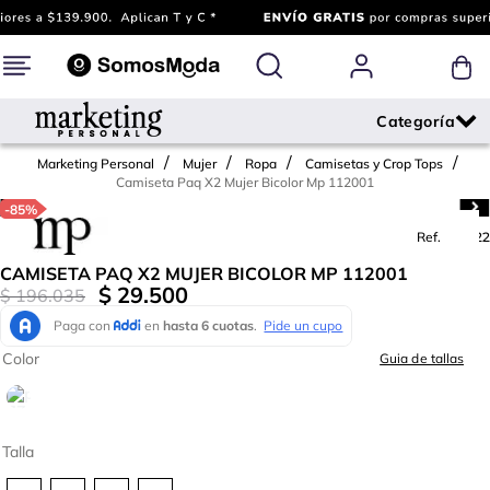
Marketing Personal
Mujer
Ropa
Camisetas y Crop Tops
Camiseta Paq X2 Mujer Bicolor Mp 112001
-
85%
Ref.
779822
CAMISETA PAQ X2 MUJER BICOLOR MP 112001
$
29
.
500
$
196
.
035
Color
Guia de tallas
Talla