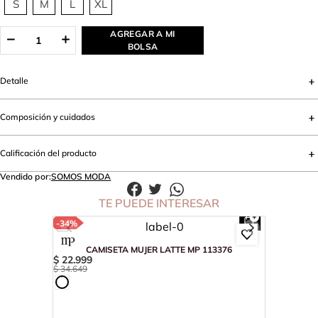
S
M
L
XL
AGREGAR A MI
BOLSA
Detalle
Composición y cuidados
Calificación del producto
Vendido por:
SOMOS MODA
TE PUEDE INTERESAR
-
34%
CAMISETA MUJER LATTE MP 113376
$
22
.
999
$
34
.
649