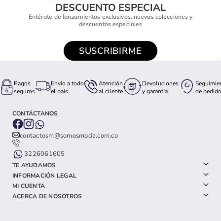
DESCUENTO ESPECIAL
Entérate de lanzamientos exclusivos, nuevas colecciones y
descuentos especiales
SUSCRIBIRME
Pagos
Envio a todo
Atención
Devoluciones
Seguimie
seguros
el país
al cliente
y garantía
de pedid
CONTÁCTANOS
contactosm@somosmoda.com.co
3226061605
TE AYUDAMOS
INFORMACIÓN LEGAL
MI CUENTA
ACERCA DE NOSOTROS