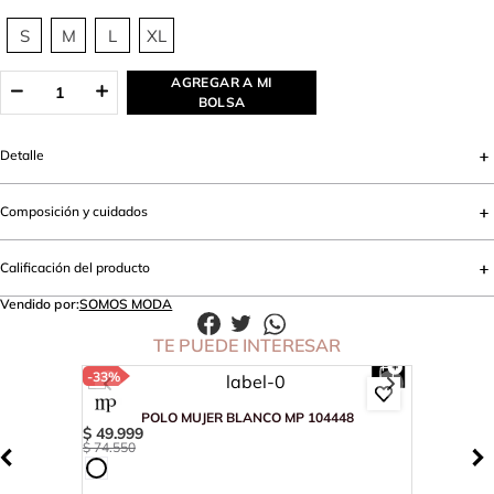
S
M
L
XL
AGREGAR A MI
BOLSA
Detalle
Composición y cuidados
Calificación del producto
Vendido por:
SOMOS MODA
TE PUEDE INTERESAR
-
33%
POLO MUJER BLANCO MP 104448
$
49
.
999
$
74
.
550