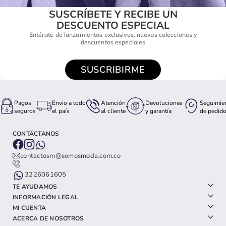
SUSCRÍBETE Y RECIBE UN
DESCUENTO ESPECIAL
Entérate de lanzamientos exclusivos, nuevas colecciones y
descuentos especiales
SUSCRIBIRME
Pagos
Envio a todo
Atención
Devoluciones
Seguimie
seguros
el país
al cliente
y garantía
de pedid
CONTÁCTANOS
contactosm@somosmoda.com.co
3226061605
TE AYUDAMOS
INFORMACIÓN LEGAL
MI CUENTA
ACERCA DE NOSOTROS