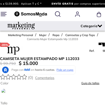
Marketing Personal
Mujer
Ropa
Camisetas y Crop Tops
Camiseta Mujer Estampado Mp 112033
-
85%
Ref.
779928
CAMISETA MUJER ESTAMPADO MP 112033
$
15
.
000
$
99
.
750
(
0
)
Color
Guia de tallas
Talla