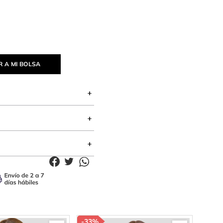
 A MI BOLSA
-
33%
-
76%