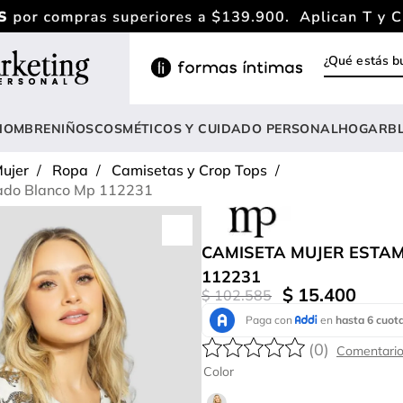
¿Qué estás
INOS MÁS BUSCADOS
ody
HOMBRE
NIÑOS
COSMÉTICOS Y CUIDADO PERSONAL
HOGAR
B
estidos
ujer
Ropa
Camisetas y Crop Tops
rasier
ado Blanco Mp 112231
nterizo
lusas
CAMISETA MUJER ESTA
112231
estido
$
15
.
400
$
102
.
585
anties
lusa
(
0
)
Color
onjunto