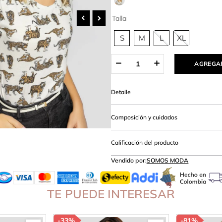
hort
Talla
S
M
L
XL
AGREGAR
Detalle
Composición y cuidados
Calificación del producto
Vendido por:
SOMOS MODA
TE PUEDE INTERESAR
-
33%
-
81%