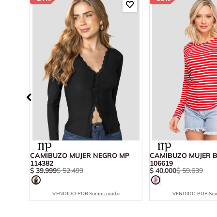
O MP
CAMIBUZO MUJER NEGRO MP
CAMIBUZO MUJER 
114382
106619
$
39
.
999
$
52
.
499
$
40
.
000
$
59
.
639
VENDIDO POR:
Somos moda
VENDIDO POR:
So