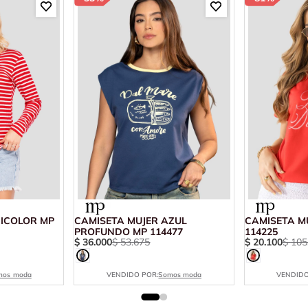
BICOLOR MP
CAMISETA MUJER AZUL
CAMISETA M
PROFUNDO MP 114477
114225
$
36
.
000
$
53
.
675
$
20
.
100
$
105
mos moda
VENDIDO POR:
Somos moda
VENDIDO