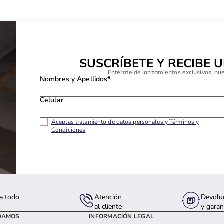
SUSCRÍBETE Y RECIBE 
Entérate de lanzamientos exclusivos, nu
Nombres y Apellidos*
Celular
Aceptas tratamiento de datos personales y Términos y
Condiciones
a todo
Atención
Devolu
s
al cliente
y garan
DAMOS
INFORMACIÓN LEGAL