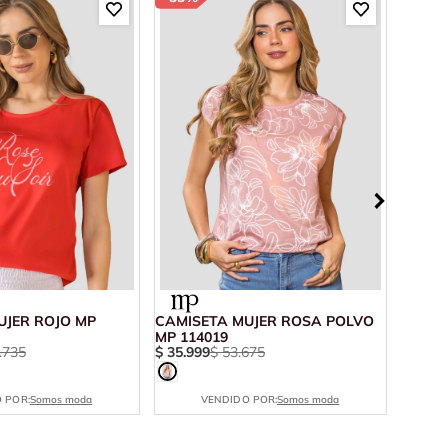
UJER ROJO MP
CAMISETA MUJER ROSA POLVO
CAMIS
MP 114019
VIVO 
.
735
$
35
.
999
$
53
.
675
$
50
.
1
 POR:
Somos moda
VENDIDO POR:
Somos moda