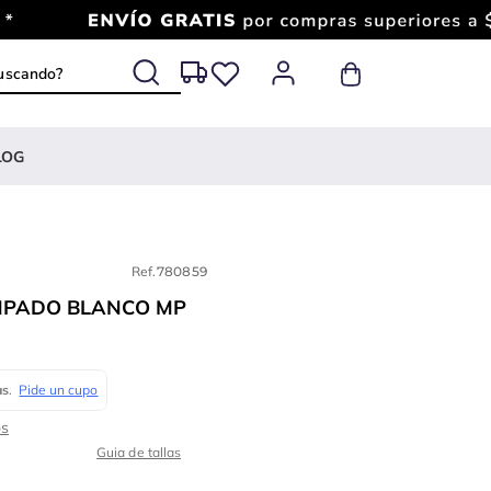
 buscando?
LOG
Ref.
780859
MPADO BLANCO MP
Guia de tallas