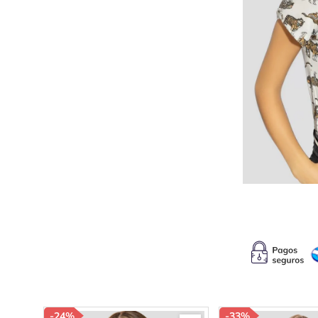
10
.
s
-
24%
-
33%