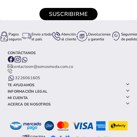
SUSCRIBIRME
Pagos
Envio a todo
Atención
Devoluciones
Seguimie
seguros
el país
al cliente
y garantía
de pedid
CONTÁCTANOS
contactosm@somosmoda.com.co
3226061605
TE AYUDAMOS
INFORMACIÓN LEGAL
MI CUENTA
ACERCA DE NOSOTROS