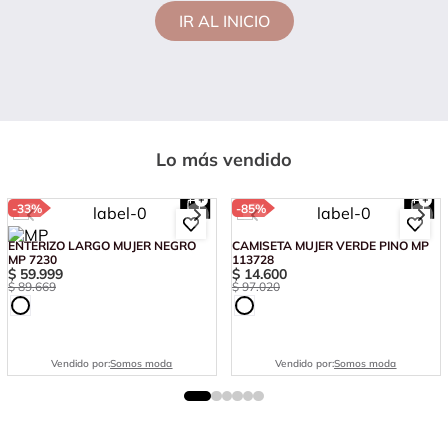
IR AL INICIO
Lo más vendido
-
33%
-
85%
ENTERIZO LARGO MUJER NEGRO
CAMISETA MUJER VERDE PINO MP
MP 7230
113728
$
59
.
999
$
14
.
600
$
89
.
669
$
97
.
020
Vendido por:
Somos moda
Vendido por:
Somos moda