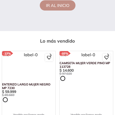
IR AL INICIO
Lo más vendido
-
33%
-
85%
ENTERIZO LARGO MUJER NEGRO
CAMISETA MUJER VERDE PINO MP
MP 7230
113728
$
59
.
999
$
14
.
600
$
89
.
669
$
97
.
020
Vendido por:
Somos moda
Vendido por:
Somos moda