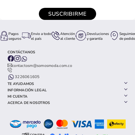
SUSCRIBIRME
Pagos
Envio a todo
Atención
Devoluciones
Seguimie
seguros
el país
al cliente
y garantía
de pedid
CONTÁCTANOS
contactosm@somosmoda.com.co
3226061605
TE AYUDAMOS
INFORMACIÓN LEGAL
MI CUENTA
ACERCA DE NOSOTROS