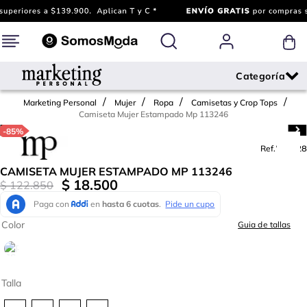
Marketing Personal
Mujer
Ropa
Camisetas y Crop Tops
Camiseta Mujer Estampado Mp 113246
-
85%
Ref.
785528
CAMISETA MUJER ESTAMPADO MP 113246
$
18
.
500
$
122
.
850
Color
Guia de tallas
Talla