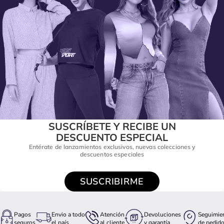
SUSCRÍBETE Y RECIBE UN
DESCUENTO ESPECIAL
Entérate de lanzamientos exclusivos, nuevas colecciones y
descuentos especiales
SUSCRIBIRME
Pagos
Envio a todo
Atención
Devoluciones
Seguimie
seguros
el país
al cliente
y garantía
de pedid