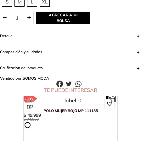
S
M
L
XL
AGREGAR A MI
BOLSA
Detalle
Composición y cuidados
Calificación del producto
Vendido por:
SOMOS MODA
TE PUEDE INTERESAR
-
33%
POLO MUJER ROJO MP 111185
$
49
.
999
$
74
.
550