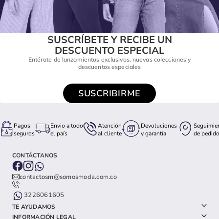
SUSCRÍBETE Y RECIBE UN
DESCUENTO ESPECIAL
Entérate de lanzamientos exclusivos, nuevas colecciones y
descuentos especiales
SUSCRIBIRME
Pagos
Envio a todo
Atención
Devoluciones
Seguimie
seguros
el país
al cliente
y garantía
de pedid
CONTÁCTANOS
contactosm@somosmoda.com.co
3226061605
TE AYUDAMOS
INFORMACIÓN LEGAL