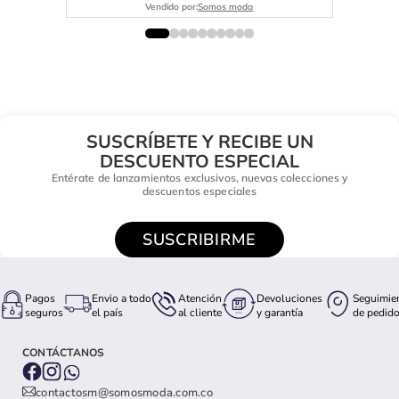
Vendido por:
Somos moda
SUSCRÍBETE Y RECIBE UN
DESCUENTO ESPECIAL
Entérate de lanzamientos exclusivos, nuevas colecciones y
descuentos especiales
SUSCRIBIRME
Pagos
Envio a todo
Atención
Devoluciones
Seguimie
seguros
el país
al cliente
y garantía
de pedid
CONTÁCTANOS
contactosm@somosmoda.com.co