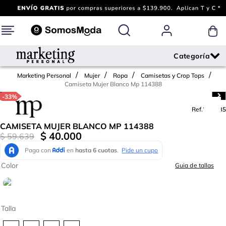
Marketing Personal
Mujer
Ropa
Camisetas y Crop Tops
Camiseta Mujer Blanco Mp 114388
-
33%
Ref.
792085
CAMISETA MUJER BLANCO MP 114388
$
40
.
000
$
59
.
639
Color
Guia de tallas
Talla