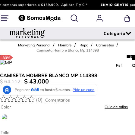
Marketing Personal
Hombre
Ropa
Camisetas
Camiseta Hombre Blanco Mp 114398
-
33%
Ref.
792132
CAMISETA HOMBRE BLANCO MP 114398
$
43
.
000
$
64
.
112
(
0
)
Color
Guia de tallas
Talla