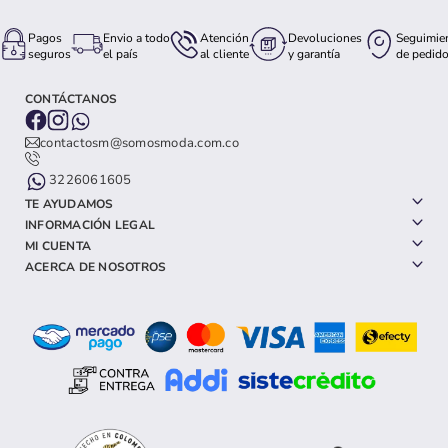
Pagos
Envio a todo
Atención
Devoluciones
Seguimie
seguros
el país
al cliente
y garantía
de pedid
CONTÁCTANOS
contactosm@somosmoda.com.co
3226061605
TE AYUDAMOS
INFORMACIÓN LEGAL
MI CUENTA
ACERCA DE NOSOTROS