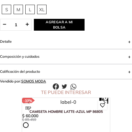
S
M
L
XL
AGREGAR A MI
BOLSA
Detalle
Composición y cuidados
Calificación del producto
Vendido por:
SOMOS MODA
TE PUEDE INTERESAR
-
33%
CAMISETA HOMBRE LATTE-AZUL MP 86805
$
60
.
000
$
89
.
459