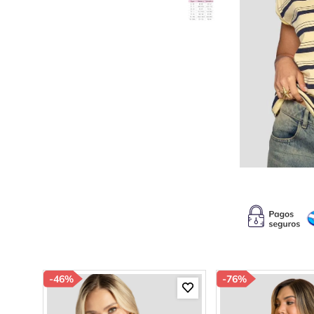
10
.
c
-
46%
-
76%