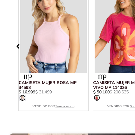
 MP
CAMISETA MUJER ROSA MP
CAMISETA MUJER 
34598
VIVO MP 114026
$
16
.
999
$
31
.
499
$
50
.
100
$
208
.
635
VENDIDO POR:
Somos moda
VENDIDO POR:
So