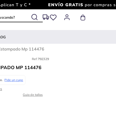
 buscando?
LOG
 Estampado Mp 114476
Ref.
792329
MPADO MP 114476
Guia de tallas