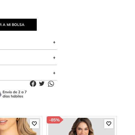
 A MI BOLSA
-
85%
-
85%