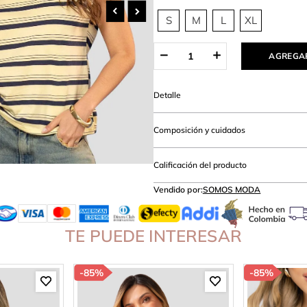
amibuzo
S
M
L
XL
AGREGAR
Detalle
Composición y cuidados
Calificación del producto
Vendido por:
SOMOS MODA
TE PUEDE INTERESAR
-
85%
-
85%