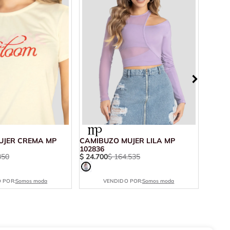
UJER CREMA MP
CAMIBUZO MUJER LILA MP
CAMIS
102836
5951
350
$
24
.
700
$
164
.
535
$
15
.
2
 POR:
Somos moda
VENDIDO POR:
Somos moda