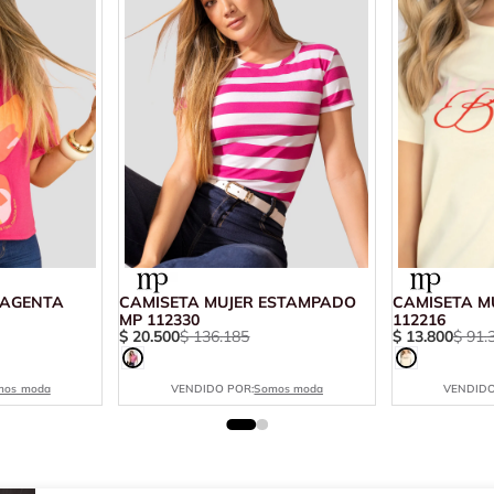
MAGENTA
CAMISETA MUJER ESTAMPADO
CAMISETA M
MP 112330
112216
$
20
.
500
$
136
.
185
$
13
.
800
$
91
.
mos moda
VENDIDO POR:
Somos moda
VENDIDO