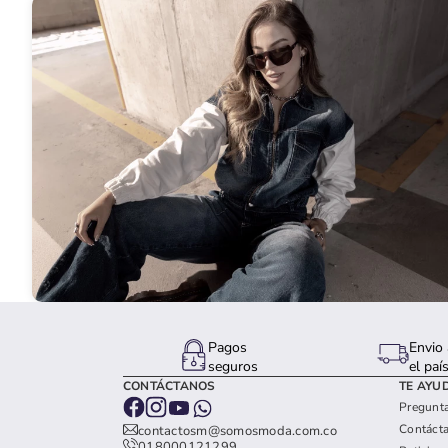
Pagos
Envio 
seguros
el paí
CONTÁCTANOS
TE AYU
Pregunta
Contáct
contactosm@somosmoda.com.co
018000121299