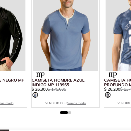
 NEGRO MP
CAMISETA HOMBRE AZUL
CAMISETA H
INDIGO MP 113965
PROFUNDO M
$
26
.
300
$
175
.
035
$
26
.
200
$
137
mos moda
VENDIDO POR:
Somos moda
VENDIDO