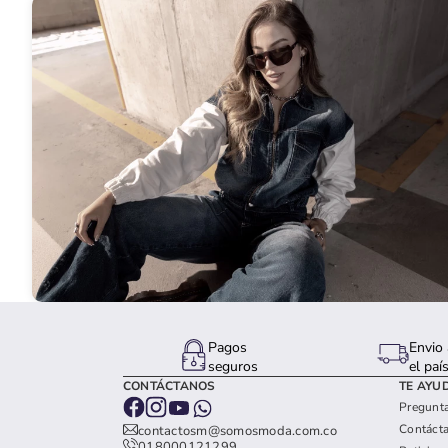
Pagos
Envio 
seguros
el paí
CONTÁCTANOS
TE AYU
Pregunta
Contáct
contactosm@somosmoda.com.co
018000121299