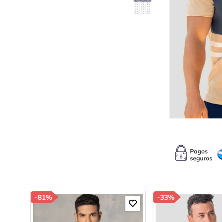
10
.
b
-
81%
-
33%