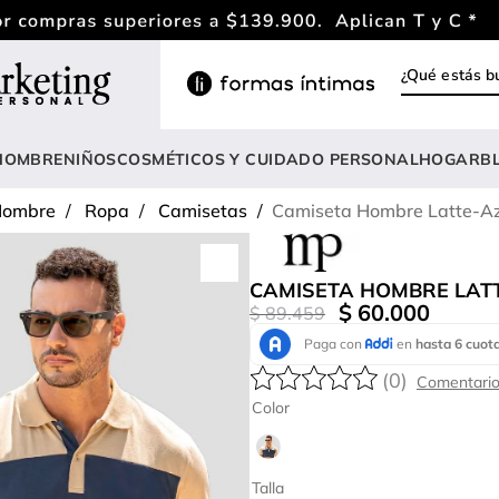
¿Qué estás
INOS MÁS BUSCADOS
ody
HOMBRE
NIÑOS
COSMÉTICOS Y CUIDADO PERSONAL
HOGAR
B
estidos
ombre
Ropa
Camisetas
Camiseta Hombre Latte-A
lusas
nterizo
CAMISETA HOMBRE LATT
rasier
$
60
.
000
$
89
.
459
estido
(
0
)
hort
Color
amibuzo
opa deportiva mujer
Talla