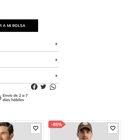
 A MI BOLSA
-
85%
-
33%