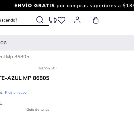
 buscando?
LOG
zul Mp 86805
Ref.
792501
E-AZUL MP 86805
Guia de tallas