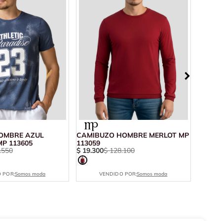
OMBRE AZUL
CAMIBUZO HOMBRE MERLOT MP
CAMIS
P 113605
113059
11124
.
550
$
19
.
300
$
128
.
100
$
49
.
9
 POR:
Somos moda
VENDIDO POR:
Somos moda