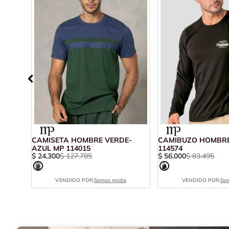
ULINO
CAMISETA HOMBRE VERDE-
CAMIBUZO HOMBRE
ERSONAL
AZUL MP 114015
114574
$
24
.
300
$
127
.
785
$
56
.
000
$
83
.
495
VENDIDO POR:
Somos moda
VENDIDO POR:
So