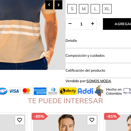
lanco
S
M
L
XL
AGREGAR
Detalle
Composición y cuidados
Calificación del producto
Vendido por:
SOMOS MODA
TE PUEDE INTERESAR
-
85%
-
81%