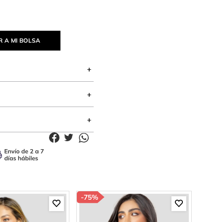
 A MI BOLSA
-
75%
-
85%