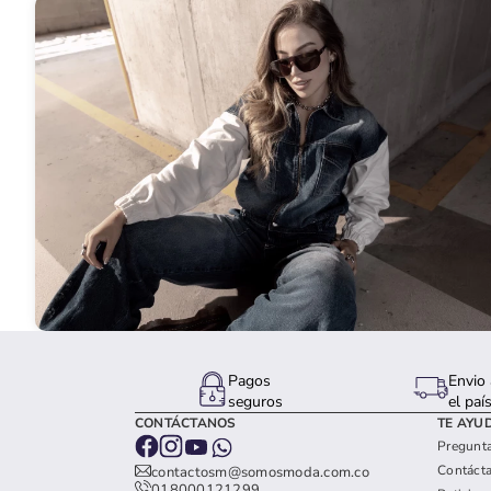
Pagos
Envio 
seguros
el paí
CONTÁCTANOS
TE AYU
Pregunta
Contáct
contactosm@somosmoda.com.co
018000121299