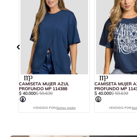
O MP
CAMISETA MUJER AZUL
CAMISETA MUJER A
PROFUNDO MP 114388
PROFUNDO MP 114
$
40
.
000
$
59
.
639
$
40
.
000
$
59
.
639
VENDIDO POR:
Somos moda
VENDIDO POR:
So