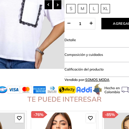
amibuzo
S
M
L
XL
AGREGAR
Detalle
Composición y cuidados
Calificación del producto
Vendido por:
SOMOS MODA
TE PUEDE INTERESAR
-
76%
-
85%