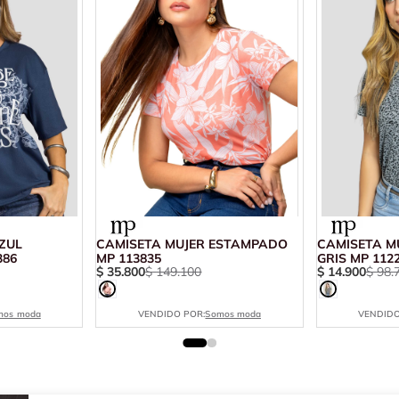
ZUL
CAMISETA MUJER ESTAMPADO
CAMISETA M
386
MP 113835
GRIS MP 112
$
35
.
800
$
149
.
100
$
14
.
900
$
98
.
mos moda
VENDIDO POR:
Somos moda
VENDIDO