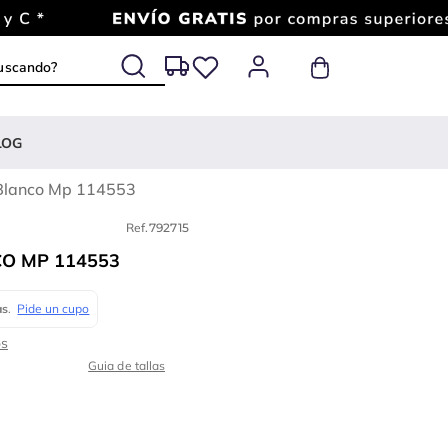
 buscando?
LOG
Blanco Mp 114553
Ref.
792715
O MP 114553
Guia de tallas