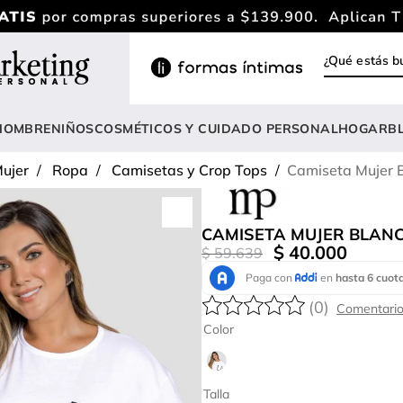
¿Qué estás
INOS MÁS BUSCADOS
ody
HOMBRE
NIÑOS
COSMÉTICOS Y CUIDADO PERSONAL
HOGAR
B
estidos
ujer
Ropa
Camisetas y Crop Tops
Camiseta Mujer 
rasier
lusas
CAMISETA MUJER BLANC
nterizo
$
40
.
000
$
59
.
639
estido
(
0
)
hort
Color
onjunto
anties
Talla