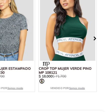
UJER ESTAMPADO
CROP TOP MUJER VERDE PINO
CAMIS
230
MP 108121
PETRÓ
700
$
18
.
000
$
71
.
700
$
19
.
2
 POR:
Somos moda
VENDIDO POR:
Somos moda