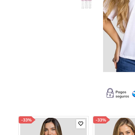
10
.
c
-
33%
-
33%