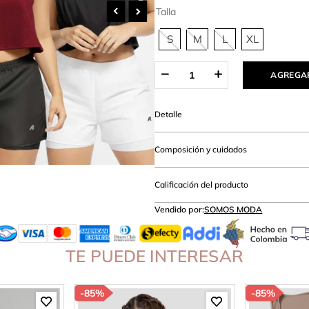
amibuzo
Talla
S
M
L
XL
AGREGAR
Detalle
Composición y cuidados
Calificación del producto
Vendido por:
SOMOS MODA
TE PUEDE INTERESAR
-
85%
-
85%