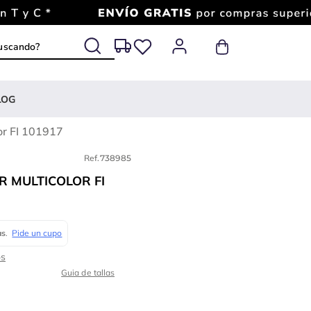
 buscando?
LOG
or FI 101917
Ref.
738985
R MULTICOLOR FI
Guia de tallas