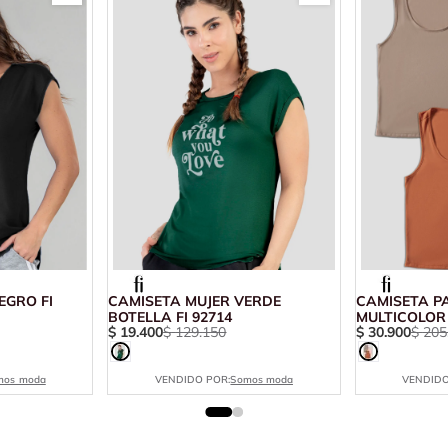
EGRO FI
CAMISETA MUJER VERDE
CAMISETA P
BOTELLA FI 92714
MULTICOLOR 
$
19
.
400
$
129
.
150
$
30
.
900
$
205
mos moda
VENDIDO POR:
Somos moda
VENDIDO