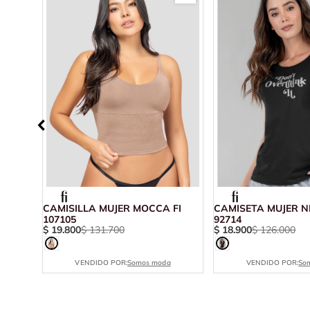
I
CAMISILLA MUJER MOCCA FI
CAMISETA MUJER N
107105
92714
$
19
.
800
$
131
.
700
$
18
.
900
$
126
.
000
VENDIDO POR:
Somos moda
VENDIDO POR:
So