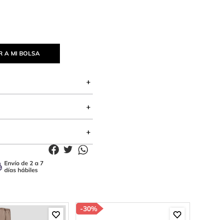
 A MI BOLSA
-
30%
-
50%