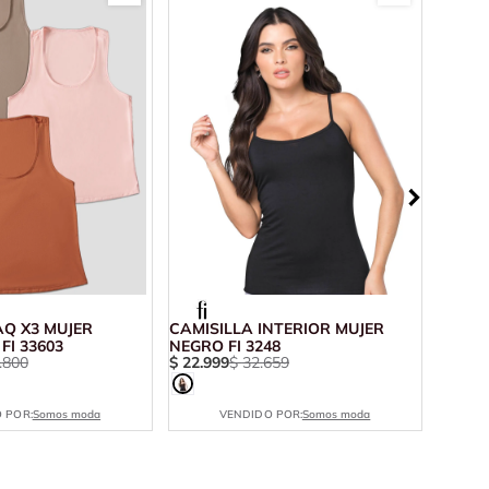
AQ X3 MUJER
CAMISILLA INTERIOR MUJER
CAMIS
FI 33603
NEGRO FI 3248
77687
.
800
$
22
.
999
$
32
.
659
$
17
.
9
 POR:
Somos moda
VENDIDO POR:
Somos moda