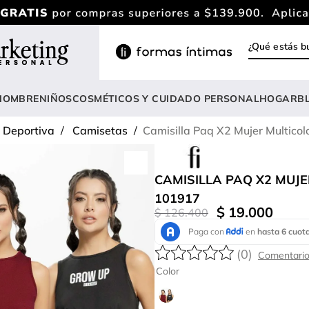
¿Qué estás
INOS MÁS BUSCADOS
ody
HOMBRE
NIÑOS
COSMÉTICOS Y CUIDADO PERSONAL
HOGAR
B
estidos
 Deportiva
Camisetas
Camisilla Paq X2 Mujer Multicol
rasier
lusas
CAMISILLA PAQ X2 MUJE
nterizo
101917
$
19
.
000
$
126
.
400
estido
hort
(
0
)
onjunto
Color
anties