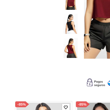
10
.
c
-
85%
-
85%