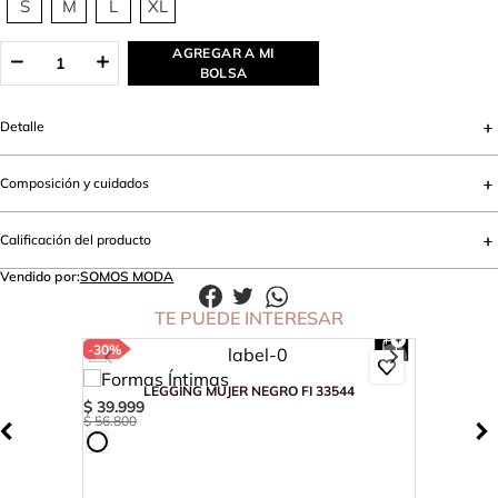
S
M
L
XL
AGREGAR A MI
BOLSA
Detalle
Composición y cuidados
Calificación del producto
Vendido por:
SOMOS MODA
TE PUEDE INTERESAR
-
30%
LEGGING MUJER NEGRO FI 33544
$
39
.
999
$
56
.
800