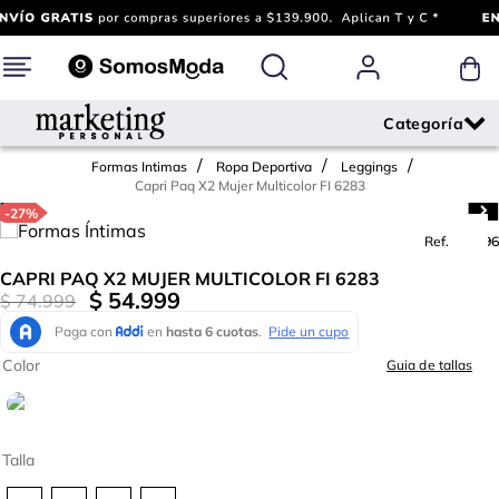
Formas Intimas
Ropa Deportiva
Leggings
Capri Paq X2 Mujer Multicolor FI 6283
-
27%
Ref.
706396
CAPRI PAQ X2 MUJER MULTICOLOR FI 6283
$
54
.
999
$
74
.
999
Color
Guia de tallas
Talla