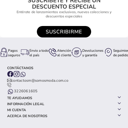
SUSCRÍBETE Y RECIBE UN
DESCUENTO ESPECIAL
Entérate de lanzamientos exclusivos, nuevas colecciones y
descuentos especiales
SUSCRIBIRME
Pagos
Envio a todo
Atención
Devoluciones
Seguimie
seguros
el país
al cliente
y garantía
de pedid
CONTÁCTANOS
contactosm@somosmoda.com.co
3226061605
TE AYUDAMOS
INFORMACIÓN LEGAL
MI CUENTA
ACERCA DE NOSOTROS