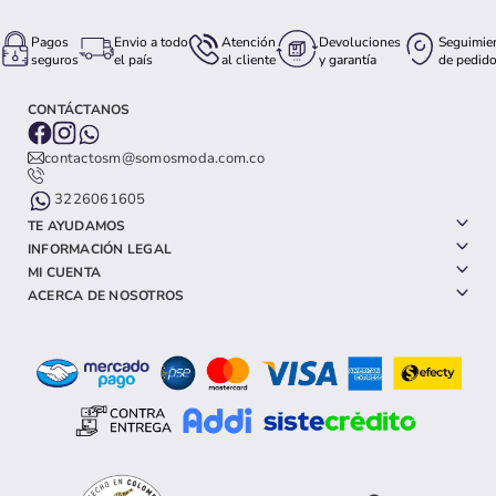
Pagos
Envio a todo
Atención
Devoluciones
Seguimie
seguros
el país
al cliente
y garantía
de pedid
CONTÁCTANOS
contactosm@somosmoda.com.co
3226061605
TE AYUDAMOS
INFORMACIÓN LEGAL
MI CUENTA
ACERCA DE NOSOTROS