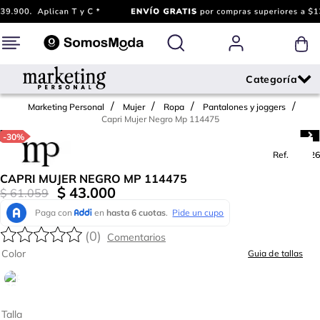
Marketing Personal
Mujer
Ropa
Pantalones y joggers
Capri Mujer Negro Mp 114475
-
30%
Ref.
792326
CAPRI MUJER NEGRO MP 114475
$
43
.
000
$
61
.
059
(
0
)
Color
Guia de tallas
Talla