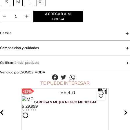
S
M
L
XL
AGREGAR A MI
BOLSA
Detalle
Composición y cuidados
Calificación del producto
Vendido por:
SOMOS MODA
TE PUEDE INTERESAR
-
25%
CARDIGAN MUJER NEGRO MP 105844
$
29
.
999
$
39
.
999