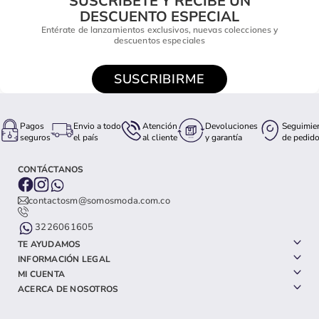
SUSCRÍBETE Y RECIBE UN
DESCUENTO ESPECIAL
Entérate de lanzamientos exclusivos, nuevas colecciones y
descuentos especiales
SUSCRIBIRME
Pagos
Envio a todo
Atención
Devoluciones
Seguimie
seguros
el país
al cliente
y garantía
de pedid
CONTÁCTANOS
contactosm@somosmoda.com.co
3226061605
TE AYUDAMOS
INFORMACIÓN LEGAL
MI CUENTA
ACERCA DE NOSOTROS