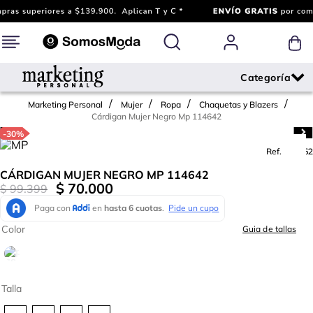
Marketing Personal
Mujer
Ropa
Chaquetas y Blazers
Cárdigan Mujer Negro Mp 114642
-
30%
Ref.
793062
CÁRDIGAN MUJER NEGRO MP 114642
$
70
.
000
$
99
.
399
Color
Guia de tallas
Talla