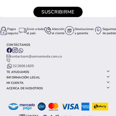
SUSCRIBIRME
Pagos
Envio a todo
Atención
Devoluciones
Seguimie
seguros
el país
al cliente
y garantía
de pedid
CONTÁCTANOS
contactosm@somosmoda.com.co
3226061605
TE AYUDAMOS
INFORMACIÓN LEGAL
MI CUENTA
ACERCA DE NOSOTROS