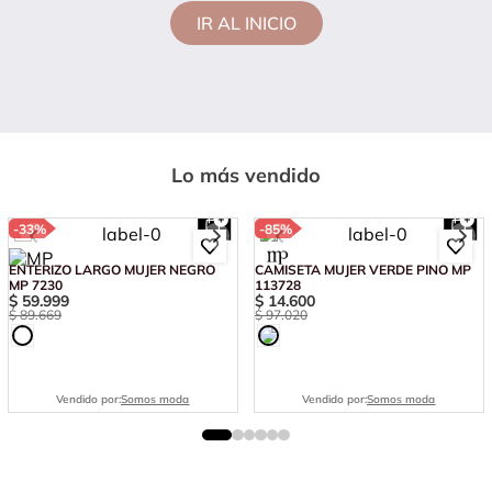
IR AL INICIO
Lo más vendido
-
33%
-
85%
ENTERIZO LARGO MUJER NEGRO
CAMISETA MUJER VERDE PINO MP
MP 7230
113728
$
59
.
999
$
14
.
600
$
89
.
669
$
97
.
020
Vendido por:
Somos moda
Vendido por:
Somos moda