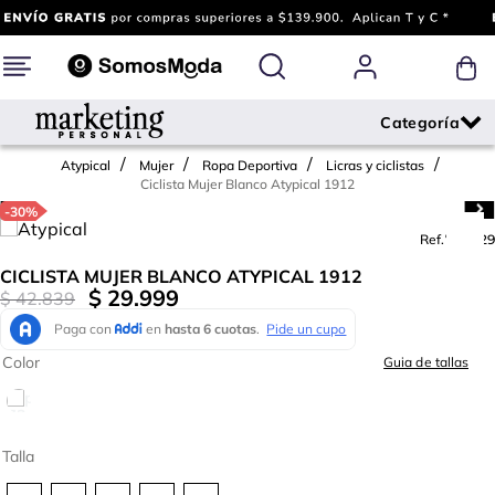
Atypical
Mujer
Ropa Deportiva
Licras y ciclistas
Ciclista Mujer Blanco Atypical 1912
-
30%
Ref.
730429
CICLISTA MUJER BLANCO ATYPICAL 1912
$
29
.
999
$
42
.
839
Color
Guia de tallas
Talla