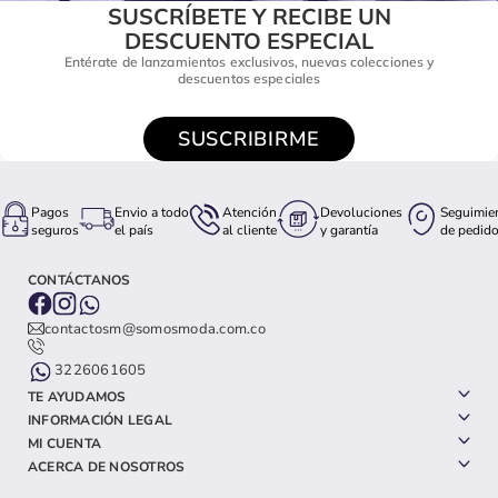
SUSCRÍBETE Y RECIBE UN
DESCUENTO ESPECIAL
Entérate de lanzamientos exclusivos, nuevas colecciones y
descuentos especiales
SUSCRIBIRME
Pagos
Envio a todo
Atención
Devoluciones
Seguimie
seguros
el país
al cliente
y garantía
de pedid
CONTÁCTANOS
contactosm@somosmoda.com.co
3226061605
TE AYUDAMOS
INFORMACIÓN LEGAL
MI CUENTA
ACERCA DE NOSOTROS