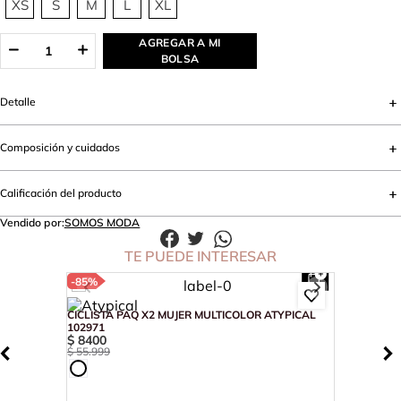
XS
S
M
L
XL
AGREGAR A MI
BOLSA
Detalle
Composición y cuidados
Calificación del producto
Vendido por:
SOMOS MODA
TE PUEDE INTERESAR
-
85%
CICLISTA PAQ X2 MUJER MULTICOLOR ATYPICAL
102971
$
8400
$
55
.
999