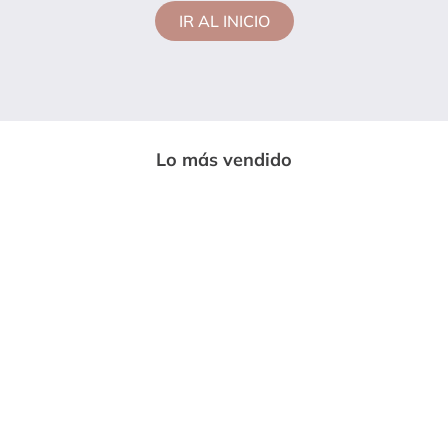
IR AL INICIO
Lo más vendido
-
33%
-
85%
ENTERIZO LARGO MUJER NEGRO
CAMISETA MUJER VERDE PINO MP
MP 7230
113728
$
59
.
999
$
14
.
600
$
89
.
669
$
97
.
020
Vendido por:
Somos moda
Vendido por:
Somos moda