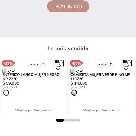
IR AL INICIO
Lo más vendido
-
33%
-
85%
ENTERIZO LARGO MUJER NEGRO
CAMISETA MUJER VERDE PINO MP
MP 7230
113728
$
59
.
999
$
14
.
600
$
89
.
669
$
97
.
020
Vendido por:
Somos moda
Vendido por:
Somos moda