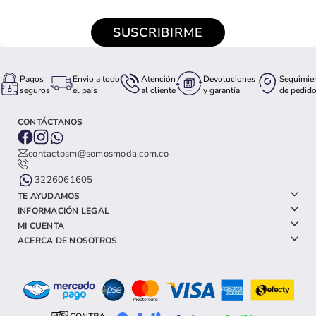
SUSCRIBIRME
Pagos
Envio a todo
Atención
Devoluciones
Seguimie
seguros
el país
al cliente
y garantía
de pedid
CONTÁCTANOS
contactosm@somosmoda.com.co
3226061605
TE AYUDAMOS
INFORMACIÓN LEGAL
MI CUENTA
ACERCA DE NOSOTROS