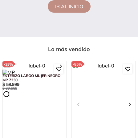
IR AL INICIO
Lo más vendido
-
33%
-
85%
ENTERIZO LARGO MUJER NEGRO
MP 7230
$
59
.
999
$
89
.
669