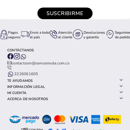
SUSCRIBIRME
Pagos
Envio a todo
Atención
Devoluciones
Seguimie
seguros
el país
al cliente
y garantía
de pedid
CONTÁCTANOS
contactosm@somosmoda.com.co
3226061605
TE AYUDAMOS
INFORMACIÓN LEGAL
MI CUENTA
ACERCA DE NOSOTROS