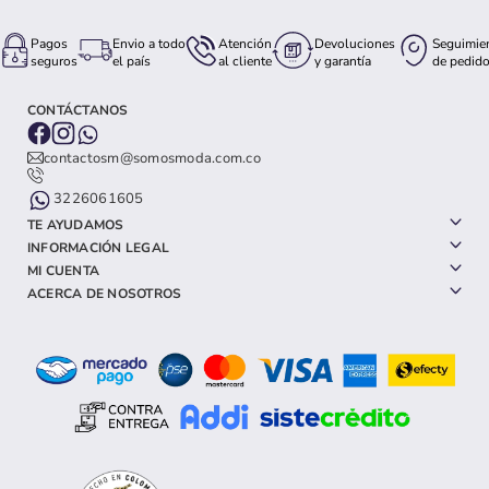
Pagos
Envio a todo
Atención
Devoluciones
Seguimie
seguros
el país
al cliente
y garantía
de pedid
CONTÁCTANOS
contactosm@somosmoda.com.co
3226061605
TE AYUDAMOS
INFORMACIÓN LEGAL
MI CUENTA
ACERCA DE NOSOTROS