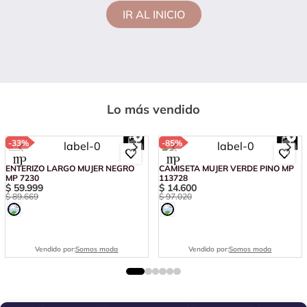
IR AL INICIO
Lo más vendido
-
33%
-
85%
ENTERIZO LARGO MUJER NEGRO
CAMISETA MUJER VERDE PINO MP
MP 7230
113728
$
59
.
999
$
14
.
600
$
89
.
669
$
97
.
020
Vendido por:
Somos moda
Vendido por:
Somos moda