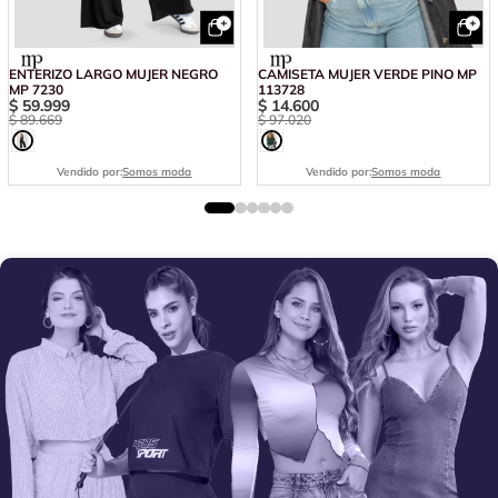
ENTERIZO LARGO MUJER NEGRO
CAMISETA MUJER VERDE PINO MP
MP 7230
113728
$
59
.
999
$
14
.
600
$
89
.
669
$
97
.
020
Vendido por:
Somos moda
Vendido por:
Somos moda