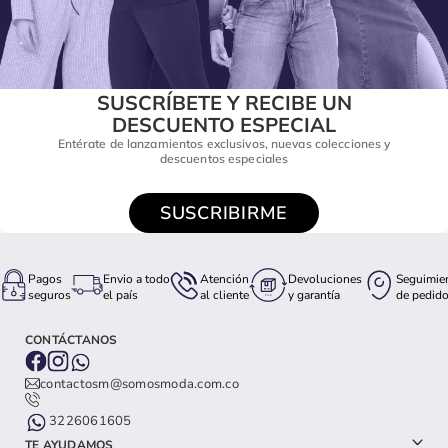
SUSCRÍBETE Y RECIBE UN
DESCUENTO ESPECIAL
Entérate de lanzamientos exclusivos, nuevas colecciones y
descuentos especiales
SUSCRIBIRME
Pagos
Envio a todo
Atención
Devoluciones
Seguimie
seguros
el país
al cliente
y garantía
de pedid
CONTÁCTANOS
contactosm@somosmoda.com.co
3226061605
TE AYUDAMOS