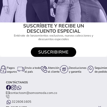
SUSCRÍBETE Y RECIBE UN
DESCUENTO ESPECIAL
Entérate de lanzamientos exclusivos, nuevas colecciones y
descuentos especiales
SUSCRIBIRME
Pagos
Envio a todo
Atención
Devoluciones
Seguimie
seguros
el país
al cliente
y garantía
de pedid
CONTÁCTANOS
contactosm@somosmoda.com.co
3226061605