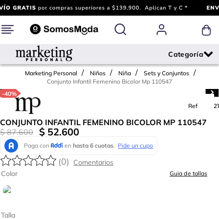
Marketing Personal
Niños
Niña
Sets y Conjuntos
Conjunto Infantil Femenino Bicolor Mp 110547
-
40%
Ref.
774221
CONJUNTO INFANTIL FEMENINO BICOLOR MP 110547
$
52
.
600
$
87
.
600
(
0
)
Color
Guia de tallas
Talla