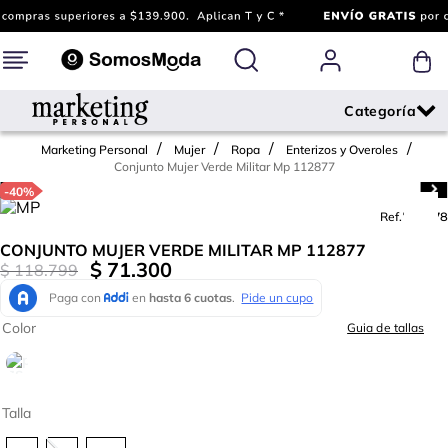
Marketing Personal
Mujer
Ropa
Enterizos y Overoles
Conjunto Mujer Verde Militar Mp 112877
-
40%
Ref.
783678
CONJUNTO MUJER VERDE MILITAR MP 112877
$
71
.
300
$
118
.
799
Color
Guia de tallas
Talla