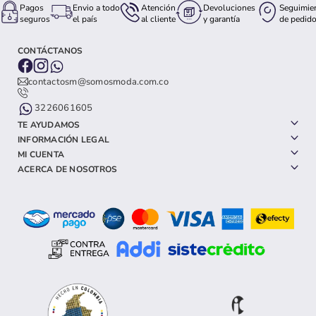
Pagos
Envio a todo
Atención
Devoluciones
Seguimie
seguros
el país
al cliente
y garantía
de pedid
CONTÁCTANOS
contactosm@somosmoda.com.co
3226061605
TE AYUDAMOS
INFORMACIÓN LEGAL
MI CUENTA
ACERCA DE NOSOTROS