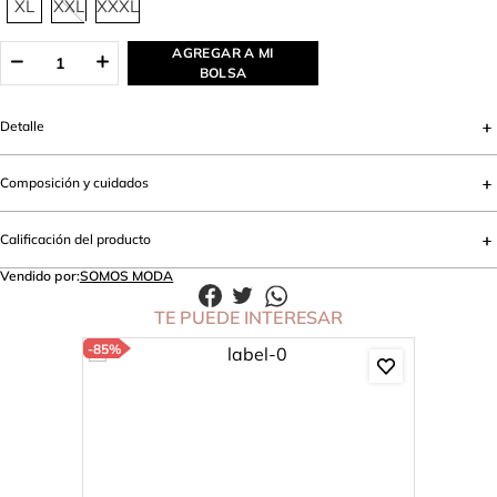
XL
XXL
XXXL
AGREGAR A MI
BOLSA
Detalle
Composición y cuidados
Calificación del producto
Vendido por:
SOMOS MODA
TE PUEDE INTERESAR
-
85%