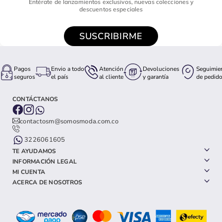
Entérate de lanzamientos exclusivos, nuevas colecciones y
descuentos especiales
SUSCRIBIRME
Pagos
Envio a todo
Atención
Devoluciones
Seguimie
seguros
el país
al cliente
y garantía
de pedid
CONTÁCTANOS
contactosm@somosmoda.com.co
3226061605
TE AYUDAMOS
INFORMACIÓN LEGAL
MI CUENTA
ACERCA DE NOSOTROS