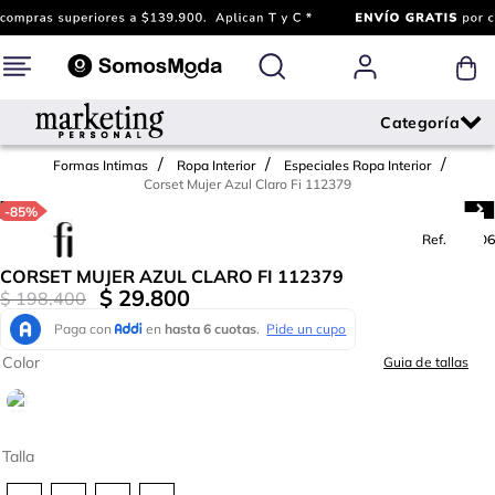
Formas Intimas
Ropa Interior
Especiales Ropa Interior
Corset Mujer Azul Claro Fi 112379
-
85%
Ref.
781406
CORSET MUJER AZUL CLARO FI 112379
$
29
.
800
$
198
.
400
Color
Guia de tallas
Talla