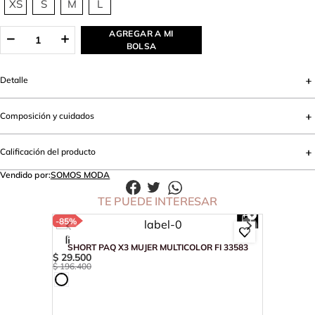
XS
S
M
L
AGREGAR A MI
BOLSA
Detalle
Composición y cuidados
Calificación del producto
Vendido por:
SOMOS MODA
TE PUEDE INTERESAR
-
85%
SHORT PAQ X3 MUJER MULTICOLOR FI 33583
$
29
.
500
$
196
.
400