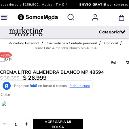
Marketing Personal
Cosmeticos y Cuidado personal
Corporal
Crema Litro Almendra Blanco Mp 48594
-
30%
Ref.
563173
CREMA LITRO ALMENDRA BLANCO MP 48594
$
26
.
999
$
38
.
399
Color
AGREGAR A MI
BOLSA