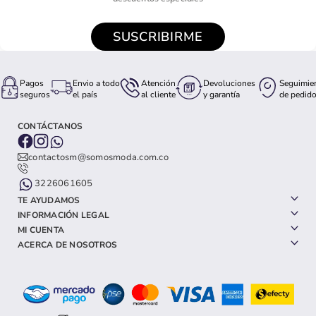
SUSCRIBIRME
Pagos
Envio a todo
Atención
Devoluciones
Seguimie
seguros
el país
al cliente
y garantía
de pedid
CONTÁCTANOS
contactosm@somosmoda.com.co
3226061605
TE AYUDAMOS
INFORMACIÓN LEGAL
MI CUENTA
ACERCA DE NOSOTROS